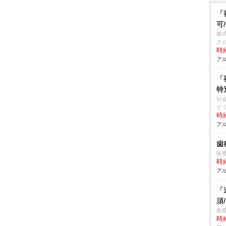
「
可
株
さ
時給
アル
「
特
社
ど
時給
アル
歯
医
時給
アル
「
須
医
時給