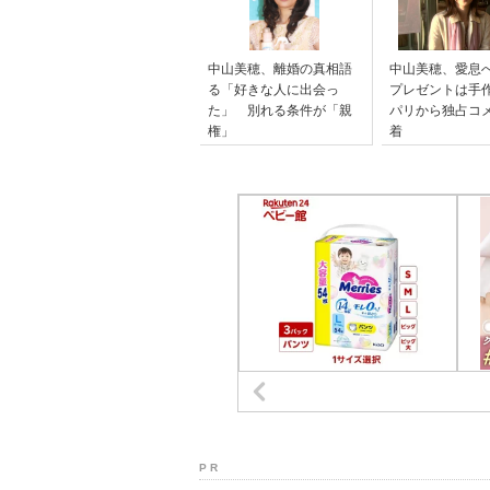
中山美穂、離婚の真相語
中山美穂、愛息へ
る「好きな人に出会っ
プレゼントは手作
た」 別れる条件が「親
パリから独占コ
権」
着
P R