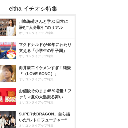
川島海荷さんと学ぶ 日常に
潜む“人身取引”のリアル
オリコンタイアップ特集
マクドナルドが40年にわたり
支える「小学生の甲子園」
オリコンタイアップ特集
向井康二イケメンすぎ！純愛
『（LOVE SONG）』
オリコンタイアップ特集
お値段そのまま45％増量！フ
ァミマ夏の大盤振る舞い
オリコンタイアップ特集
SUPER★DRAGON、自ら描
いた”レトロフューチャー”
オリコンタイアップ特集