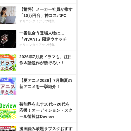
【驚愕】メーカー社員が推す
「10万円台」神コスパPC
オリコンタイアップ特集
一番似合う登場人物は…
『VIVANT』限定ウオッチ
オリコンタイアップ特集
2026年7月夏ドラマも、注目
作＆話題作が勢ぞろい！
【夏アニメ2026】7月期夏の
新アニメを一挙紹介！
芸能界を志す10代～20代を
応援！オーディション・スク
ール情報はDeview
漫画読み放題サブスクおすす