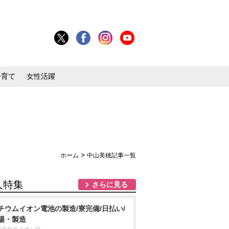
子育て
女性活躍
>
ホーム
中山美穂記事一覧
人特集
さらに見る
チウムイオン電池の製造/寮完備/日払い/
場・製造