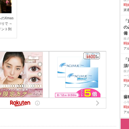
株
時給
派遣
のXmas
「
りで ～
の
メント到
備
株
時給
アル
「
須
株
ー
時給
アル
歯
小
時給
アル