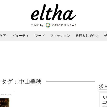
ケア
ビューティ
フード
ファッション
旅行＆おでかけ
ンケア
ダイエット・ボディケア
ヘアスタイル・ヘアアレンジ
タグ：中山美穂
求
009.12.24
リ
工