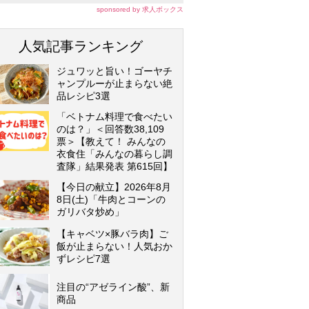
sponsored by 求人ボックス
人気記事ランキング
ジュワッと旨い！ゴーヤチ
ャンプルーが止まらない絶
品レシピ3選
「ベトナム料理で食べたい
のは？」＜回答数38,109
票＞【教えて！ みんなの
衣食住「みんなの暮らし調
査隊」結果発表 第615回】
【今日の献立】2026年8月
8日(土)「牛肉とコーンの
ガリバタ炒め」
【キャベツ×豚バラ肉】ご
飯が止まらない！人気おか
ずレシピ7選
注目の“アゼライン酸”、新
商品