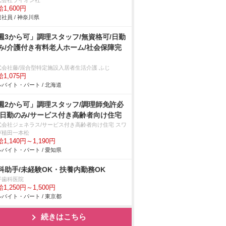
式会社ライオン社
1,600円
社員 / 神奈川県
週3から可」調理スタッフ/無資格可/日勤
み/介護付き有料老人ホーム/社会保障完
式会社藤/混合型特定施設入居者生活介護 ふじ
1,075円
バイト・パート / 北海道
週2から可」調理スタッフ/調理師免許必
/日勤のみ/サービス付き高齢者向け住宅
式会社ジェネラス/サービス付き高齢者向け住宅 スワ
ヴ植田一本松
1,140円～1,190円
バイト・パート / 愛知県
科助手/未経験OK・扶養内勤務OK
平歯科医院
1,250円～1,500円
バイト・パート / 東京都
続きはこちら