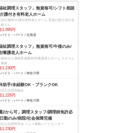
福祉調理スタッフ」無資格可/シフト相談
/介護付き有料老人ホーム
式会社優和/介護付有料老人ホーム 至福の館士別の金
ん銀さん
1,095円
バイト・パート / 北海道
福祉調理スタッフ」無資格可/午後のみ/
別養護老人ホーム
会福祉法人湘南育成園/特別養護老人ホーム ささりん
う鎌倉
1,230円
バイト・パート / 神奈川県
科助手/未経験OK・ブランクOK
療法人社団高輪会
1,225円
バイト・パート / 神奈川県
週2から可」調理スタッフ/調理師免許必
/日勤のみ/病院/社会保障完備
療法人社団明芳会 イムス葛飾ハートセンター
1,230円