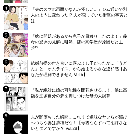
「夫のスマホ画面がなんか怪しい…」ジム通いで別
人のように変わった!? 夫が隠していた衝撃の事実と
は
「嫁に問題があるから息子が目移りしたのよ！」義
母の驚きの見解に唖然…嫁の高学歴が原因だと主
張!?
結婚前提の付き合いに喜ぶよし子だったが…「うど
ん」と「オムライス」から始まる小さな違和感【あ
なたが理解できません Vol.5】
「私が絶対に娘の可能性を開花させる…！」娘に高
額を注ぎ自分の夢を押しつけた母の大誤算
夫が闇堕ちした瞬間…これまで嫌味なヤツらが媚び
へつらう姿は滑稽だな！【母親ならすべてを許さな
いとダメですか？ Vol.28】