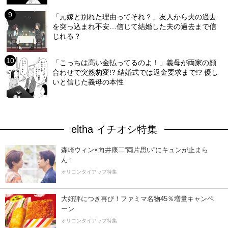
「元嫁と別れた理由ってそれ？」友人から夫の過去
を突っ込まれ不安…信じて結婚した夫の過去まで信
じれる？
「こっちは高い金払ってるのよ！」義母が両家の顔
合わせで突然豹変!? 結婚式では返金要求まで!? 優し
いと信じた義母の本性
eltha イチオシ特集
森崎ウィン×向井康二“両片思い”にキュンが止まら
ん！
オリコンタイアップ特集
大好評につき再び！ファミマ名物45％増量キャンペ
ーン
オリコンタイアップ特集