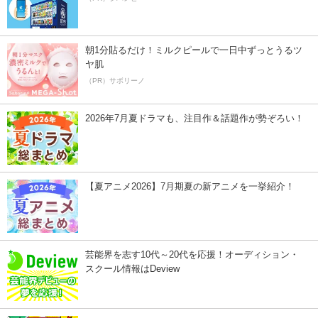
朝1分貼るだけ！ミルクピールで一日中ずっとうるツ
ヤ肌
（PR）サボリーノ
2026年7月夏ドラマも、注目作＆話題作が勢ぞろい！
【夏アニメ2026】7月期夏の新アニメを一挙紹介！
芸能界を志す10代～20代を応援！オーディション・
スクール情報はDeview