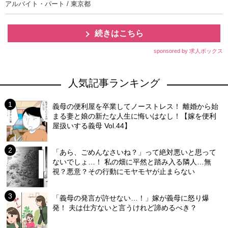
アルバイト・パート / 東京都
続きはこちら
sponsored by 求人ボックス
人気記事ランキング
義母の便利屋を卒業してノーストレス！ 離婚から始
まる妻と娘の新たな人生に悔いはなし！【嫁を便利
屋扱いする義母 Vol.44】
「あら、ごめんなさいね？」って絶対悪いと思って
ないでしょ…！ 私の畑に平然と踏み入る隣人…無
視？悪意？その行動にモヤモヤが止まらない
「義母の発言が許せない…！」嫁が義母に怒り爆
発！ 夫は仕方ないと言うけれど諦めるべき？