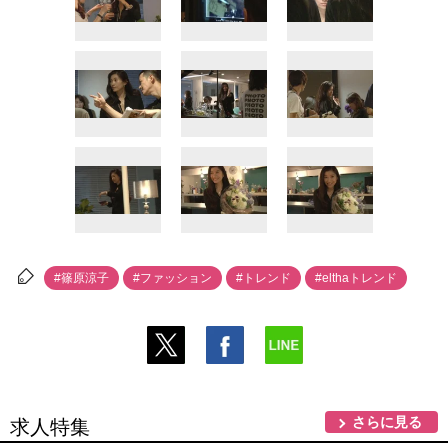
#篠原涼子
#ファッション
#トレンド
#elthaトレンド
さらに見る
求人特集