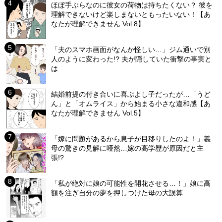
ほぼ手ぶらなのに彼女の荷物は持ちたくない？ 彼を
理解できないけど楽しまないともったいない！【あ
なたが理解できません Vol.8】
「夫のスマホ画面がなんか怪しい…」ジム通いで別
人のように変わった!? 夫が隠していた衝撃の事実と
は
結婚前提の付き合いに喜ぶよし子だったが…「うど
ん」と「オムライス」から始まる小さな違和感【あ
なたが理解できません Vol.5】
「嫁に問題があるから息子が目移りしたのよ！」義
母の驚きの見解に唖然…嫁の高学歴が原因だと主
張!?
「私が絶対に娘の可能性を開花させる…！」娘に高
額を注ぎ自分の夢を押しつけた母の大誤算