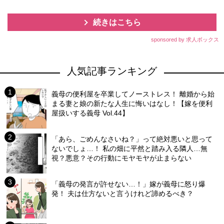
続きはこちら
sponsored by 求人ボックス
人気記事ランキング
義母の便利屋を卒業してノーストレス！ 離婚から始
まる妻と娘の新たな人生に悔いはなし！【嫁を便利
屋扱いする義母 Vol.44】
「あら、ごめんなさいね？」って絶対悪いと思って
ないでしょ…！ 私の畑に平然と踏み入る隣人…無
視？悪意？その行動にモヤモヤが止まらない
「義母の発言が許せない…！」嫁が義母に怒り爆
発！ 夫は仕方ないと言うけれど諦めるべき？