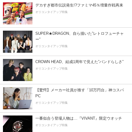
デカすぎ都市伝説発生!?ファミマ45％増量作戦再来
オリコンタイアップ特集
SUPER★DRAGON、自ら描いた”レトロフューチャ
ー”
オリコンタイアップ特集
CROWN HEAD、結成1周年で見えた”バンドらしさ”
オリコンタイアップ特集
【驚愕】メーカー社員が推す「10万円台」神コスパ
PC
オリコンタイアップ特集
一番似合う登場人物は…『VIVANT』限定ウオッチ
オリコンタイアップ特集