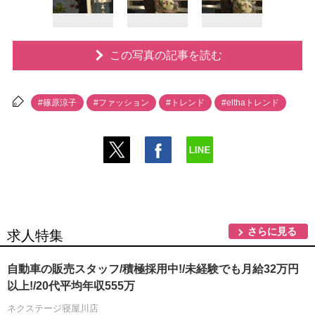
この写真の記事を読む
#篠原涼子
#ファッション
#トレンド
#elthaトレンド
さらに見る
求人特集
自動車の販売スタッフ/積極採用中!/未経験でも月給32万円
以上!/20代平均年収555万
ネクステージ寝屋川店