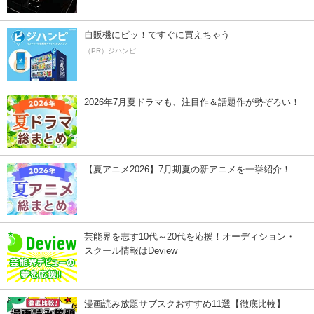
自販機にピッ！ですぐに買えちゃう
（PR）ジハンピ
2026年7月夏ドラマも、注目作＆話題作が勢ぞろい！
【夏アニメ2026】7月期夏の新アニメを一挙紹介！
芸能界を志す10代～20代を応援！オーディション・
スクール情報はDeview
漫画読み放題サブスクおすすめ11選【徹底比較】