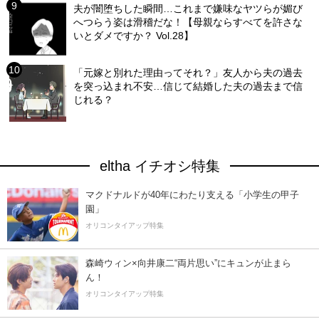
夫が闇堕ちした瞬間…これまで嫌味なヤツらが媚び
へつらう姿は滑稽だな！【母親ならすべてを許さな
いとダメですか？ Vol.28】
「元嫁と別れた理由ってそれ？」友人から夫の過去
を突っ込まれ不安…信じて結婚した夫の過去まで信
じれる？
eltha イチオシ特集
マクドナルドが40年にわたり支える「小学生の甲子
園」
オリコンタイアップ特集
森崎ウィン×向井康二“両片思い”にキュンが止まら
ん！
オリコンタイアップ特集