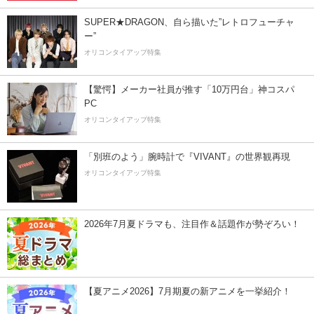
SUPER★DRAGON、自ら描いた”レトロフューチャ
ー”
オリコンタイアップ特集
【驚愕】メーカー社員が推す「10万円台」神コスパ
PC
オリコンタイアップ特集
「別班のよう」腕時計で『VIVANT』の世界観再現
オリコンタイアップ特集
2026年7月夏ドラマも、注目作＆話題作が勢ぞろい！
【夏アニメ2026】7月期夏の新アニメを一挙紹介！