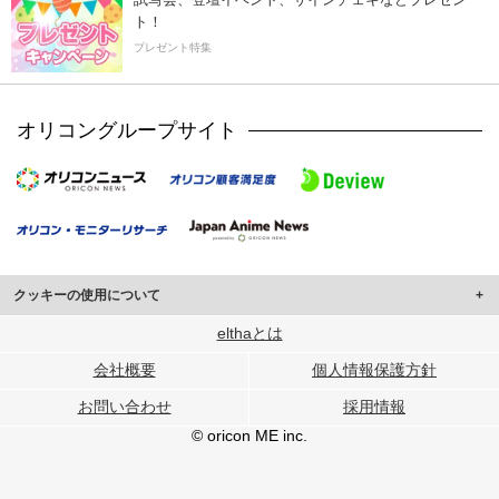
ト！
プレゼント特集
オリコングループサイト
クッキーの使用について
このサイトでは Cookie を使用して、ユーザーに合わせたコンテンツや広告の
elthaとは
表示、ソーシャル メディア機能の提供、広告の表示回数やクリック数の測定を
会社概要
個人情報保護方針
行っています。
また、ユーザーによるサイトの利用状況についても情報を収集し、ソーシャル
お問い合わせ
採用情報
メディアや広告配信、データ解析の各パートナーに提供しています。
各パートナーは、この情報とユーザーが各パートナーに提供した他の情報や、
© oricon ME inc.
ユーザーが各パートナーのサービスを使用したときに収集した他の情報を組み
合わせて使用することがあります。