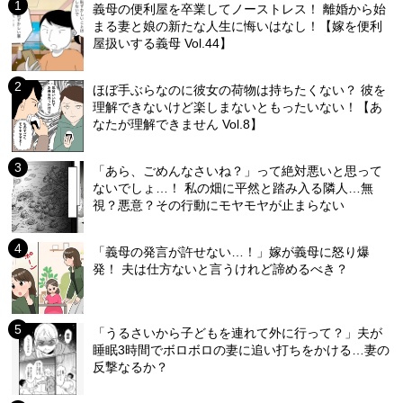
義母の便利屋を卒業してノーストレス！ 離婚から始
まる妻と娘の新たな人生に悔いはなし！【嫁を便利
屋扱いする義母 Vol.44】
ほぼ手ぶらなのに彼女の荷物は持ちたくない？ 彼を
理解できないけど楽しまないともったいない！【あ
なたが理解できません Vol.8】
「あら、ごめんなさいね？」って絶対悪いと思って
ないでしょ…！ 私の畑に平然と踏み入る隣人…無
視？悪意？その行動にモヤモヤが止まらない
「義母の発言が許せない…！」嫁が義母に怒り爆
発！ 夫は仕方ないと言うけれど諦めるべき？
「うるさいから子どもを連れて外に行って？」夫が
睡眠3時間でボロボロの妻に追い打ちをかける…妻の
反撃なるか？