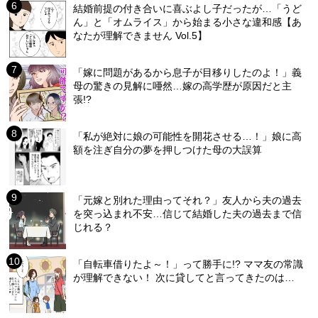
結婚前提の付き合いに喜ぶよし子だったが…「うど
ん」と「オムライス」から始まる小さな違和感【あ
なたが理解できません Vol.5】
「嫁に問題があるから息子が目移りしたのよ！」義
母の驚きの見解に唖然…嫁の高学歴が原因だと主
張!?
「私が絶対に娘の可能性を開花させる…！」娘に高
額を注ぎ自分の夢を押しつけた母の大誤算
「元嫁と別れた理由ってそれ？」友人から夫の過去
を突っ込まれ不安…信じて結婚した夫の過去まで信
じれる？
「自転車借りたよ～！」って勝手に!? ママ友の常識
が理解できない！ 次に貸してと言ってきたのは…