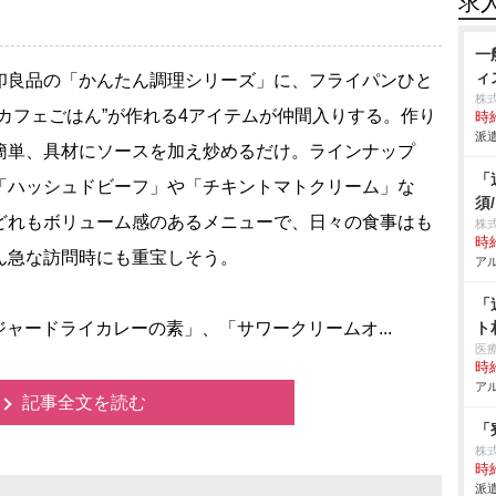
求
一
ィ
良品の「かんたん調理シリーズ」に、フライパンひと
株
“カフェごはん”が作れる4アイテムが仲間入りする。作り
時給
派遣
簡単、具材にソースを加え炒めるだけ。ラインナップ
「
「ハッシュドビーフ」や「チキントマトクリーム」な
須
どれもボリューム感のあるメニューで、日々の食事はも
株
時給
ん急な訪問時にも重宝しそう。
アル
「
ードライカレーの素」、「サワークリームオ...
ト
医
時給
アル
記事全文を読む
「
株
時給
派遣