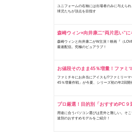
ユニフォームの右袖には出場者のみに与えられ
球児たちが頂点を目指す
森崎ウィン×向井康二“両片思い”
森崎ウィンと向井康二がW主演！映画『（LOVE S
最速配信。究極のピュアラブ！
お値段そのまま45％増量！ファミ
ファミチキにお弁当にアイスも!?ファミリーマ
45％増量作戦」が今夏、シリーズ初の年2回開
プロ厳選！目的別「おすすめPC９
用途に合うパソコン選びは意外と難しい。そこ
途別のおすすめモデルをご紹介！