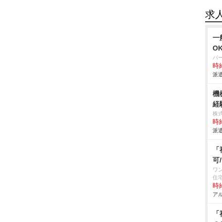
求
一
O
パ
時給
派遣
機
経
株
時給
派遣
「
可
ワ
住
時給
アル
「