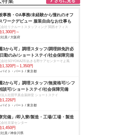
人特集
さらに見る
般事務・OA事務/未経験から憧れのオフ
スワークデビュー 服装自由なお仕事も
式会社リクルートスタッフィング 関西オフィス
1,300円～
社員 / 大阪府
週3から可」調理スタッフ/調理師免許必
/日勤のみ/ショートステイ/社会保障完備
式会社SOYOKAZE/あきる野ケアセンターそよ風
1,320円～1,350円
バイト・パート / 東京都
週2から可」調理スタッフ/無資格可/シフ
相談可/ショートステイ/社会保障完備
療法人社団平真会薬師堂 ショートステイ
1,226円
バイト・パート / 東京都
寮完備」/即入寮/製造・工場/工場・製造
式会社京栄センター
1,450円
社員 / 神奈川県