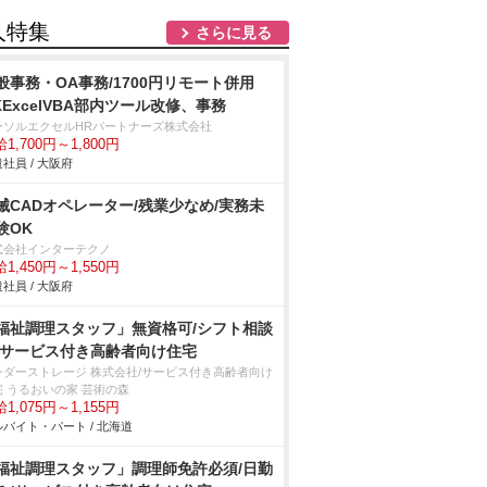
人特集
さらに見る
般事務・OA事務/1700円リモート併用
KExcelVBA部内ツール改修、事務
ーソルエクセルHRパートナーズ株式会社
1,700円～1,800円
社員 / 大阪府
械CADオペレーター/残業少なめ/実務未
験OK
式会社インターテクノ
1,450円～1,550円
社員 / 大阪府
福祉調理スタッフ」無資格可/シフト相談
/サービス付き高齢者向け住宅
ンダーストレージ 株式会社/サービス付き高齢者向け
宅 うるおいの家 芸術の森
1,075円～1,155円
バイト・パート / 北海道
福祉調理スタッフ」調理師免許必須/日勤