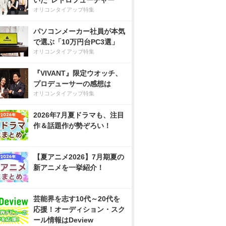
いた”レトロフューチャー”
オリコンタイアップ特集
パソコンメーカー社員が本気
で選ぶ「10万円台PC3選」
オリコンタイアップ特集
『VIVANT』限定ウオッチ、
プロデューサーの感想は
オリコンタイアップ特集
2026年7月夏ドラマも、注目
作＆話題作が勢ぞろい！
【夏アニメ2026】7月期夏の
新アニメを一挙紹介！
芸能界を志す10代～20代を
応援！オーディション・スク
ール情報はDeview