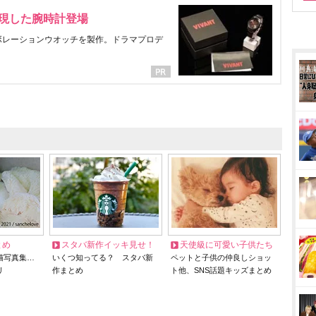
表現した腕時計登場
ラボレーションウオッチを製作。ドラマプロデ
とめ
スタバ新作イッキ見せ！
天使級に可愛い子供たち
猫写真集…
いくつ知ってる？ スタバ新
ペットと子供の仲良しショッ
リ
作まとめ
ト他、SNS話題キッズまとめ