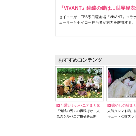
『VIVANT』続編の鍵は…世界観
セイコーが、TBS系日曜劇場『VIVANT』コ
ューサーとセイコー担当者が魅力を解説する。
おすすめコンテンツ
可愛いシルバニアまとめ
癒やしの猫ま
『鬼滅の刃』の再現ほか、人
人気タレント猫、
気のシルバニア投稿を公開
キュートな猫ズラ