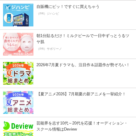
自販機にピッ！ですぐに買えちゃう
（PR）ジハンピ
朝1分貼るだけ！ミルクピールで一日中ずっとうるツ
ヤ肌
（PR）サボリーノ
2026年7月夏ドラマも、注目作＆話題作が勢ぞろい！
【夏アニメ2026】7月期夏の新アニメを一挙紹介！
芸能界を志す10代～20代を応援！オーディション・
スクール情報はDeview