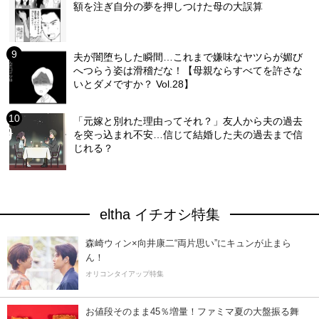
額を注ぎ自分の夢を押しつけた母の大誤算
夫が闇堕ちした瞬間…これまで嫌味なヤツらが媚び
へつらう姿は滑稽だな！【母親ならすべてを許さな
いとダメですか？ Vol.28】
「元嫁と別れた理由ってそれ？」友人から夫の過去
を突っ込まれ不安…信じて結婚した夫の過去まで信
じれる？
eltha イチオシ特集
森崎ウィン×向井康二“両片思い”にキュンが止まら
ん！
オリコンタイアップ特集
お値段そのまま45％増量！ファミマ夏の大盤振る舞