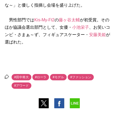
な～」と優しく指摘し会場を盛り上げた。
男性部門では
Kis-My-Ft2
の
藤ヶ谷太輔
が初受賞。その
ほか協議会選出部門として、女優・
小池栄子
、お笑いコ
ンビ・さまぁ～ず、フィギュアスケーター・
安藤美姫
が
選ばれた。
#田中将大
#ローラ
#モデル
#ファッション
#アワード