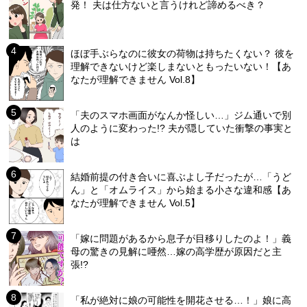
発！ 夫は仕方ないと言うけれど諦めるべき？
ほぼ手ぶらなのに彼女の荷物は持ちたくない？ 彼を
理解できないけど楽しまないともったいない！【あ
なたが理解できません Vol.8】
「夫のスマホ画面がなんか怪しい…」ジム通いで別
人のように変わった!? 夫が隠していた衝撃の事実と
は
結婚前提の付き合いに喜ぶよし子だったが…「うど
ん」と「オムライス」から始まる小さな違和感【あ
なたが理解できません Vol.5】
「嫁に問題があるから息子が目移りしたのよ！」義
母の驚きの見解に唖然…嫁の高学歴が原因だと主
張!?
「私が絶対に娘の可能性を開花させる…！」娘に高