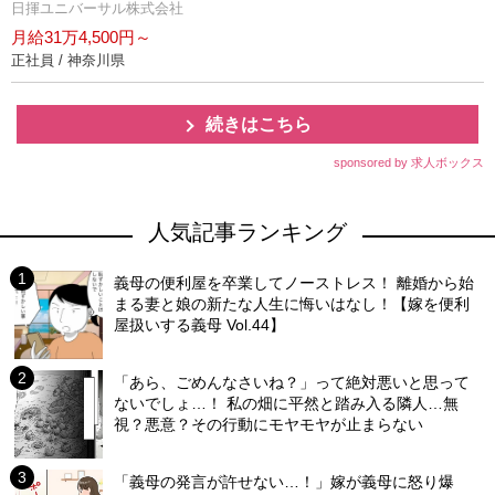
日揮ユニバーサル株式会社
月給31万4,500円～
正社員 / 神奈川県
続きはこちら
sponsored by 求人ボックス
人気記事ランキング
義母の便利屋を卒業してノーストレス！ 離婚から始
まる妻と娘の新たな人生に悔いはなし！【嫁を便利
屋扱いする義母 Vol.44】
「あら、ごめんなさいね？」って絶対悪いと思って
ないでしょ…！ 私の畑に平然と踏み入る隣人…無
視？悪意？その行動にモヤモヤが止まらない
「義母の発言が許せない…！」嫁が義母に怒り爆