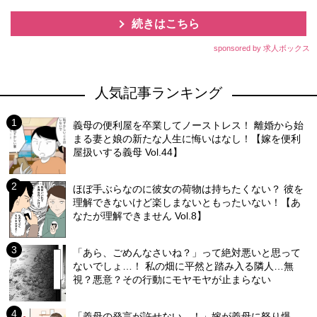
続きはこちら
sponsored by 求人ボックス
人気記事ランキング
義母の便利屋を卒業してノーストレス！ 離婚から始
まる妻と娘の新たな人生に悔いはなし！【嫁を便利
屋扱いする義母 Vol.44】
ほぼ手ぶらなのに彼女の荷物は持ちたくない？ 彼を
理解できないけど楽しまないともったいない！【あ
なたが理解できません Vol.8】
「あら、ごめんなさいね？」って絶対悪いと思って
ないでしょ…！ 私の畑に平然と踏み入る隣人…無
視？悪意？その行動にモヤモヤが止まらない
「義母の発言が許せない…！」嫁が義母に怒り爆