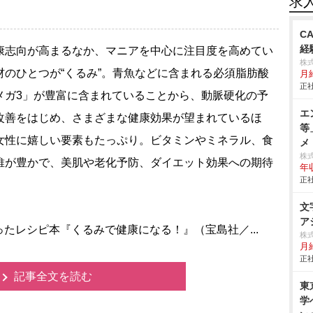
求
C
経
志向が高まるなか、マニアを中心に注目度を高めてい
株
材のひとつが“くるみ”。青魚などに含まれる必須脂肪酸
月
正社
メガ3」が豊富に含まれていることから、動脈硬化の予
エ
改善をはじめ、さまざまな健康効果が望まれているほ
等
女性に嬉しい要素もたっぷり。ビタミンやミネラル、食
メ
株
維が豊かで、美肌や老化予防、ダイエット効果への期待
年
正社
文
ア
レシピ本『くるみで健康になる！』（宝島社／...
株
月
正社
記事全文を読む
東
学