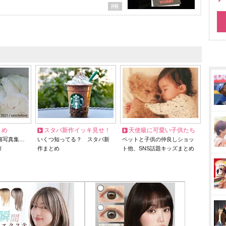
とめ
スタバ新作イッキ見せ！
天使級に可愛い子供たち
猫写真集…
いくつ知ってる？ スタバ新
ペットと子供の仲良しショッ
リ
作まとめ
ト他、SNS話題キッズまとめ