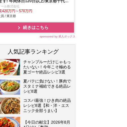
ます! 年間休日120日以上/東京都千代田
オール株式会社
収420万円～570万円
員 / 東京都
続きはこちら
sponsored by 求人ボックス
人気記事ランキング
チャンプルーだけじゃもっ
たいない！今年こそ極める
夏ゴーヤ絶品レシピ3選
夏バテに負けない！豚肉で
スタミナ補給できる絶品レ
シピ8選
コスパ最強！ひき肉の絶品
レシピ8選【和・洋・エス
ニック全部うまい】
【今日の献立】2026年8月