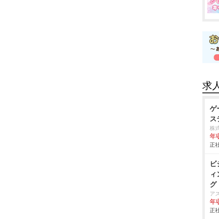
求
ゲ
ス
株
年
正社
ビ
ィ
グ
ア
年
正社