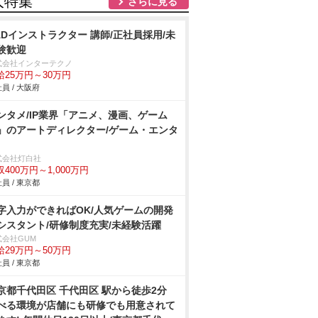
人特集
さらに見る
ADインストラクター 講師/正社員採用/未
験歓迎
式会社インターテクノ
給25万円～30万円
員 / 大阪府
ンタメ/IP業界「アニメ、漫画、ゲーム
」のアートディレクター/ゲーム・エンタ
式会社灯白社
収400万円～1,000万円
員 / 東京都
字入力ができればOK/人気ゲームの開発
シスタント/研修制度充実/未経験活躍
式会社GUM
給29万円～50万円
員 / 東京都
京都千代田区 千代田区 駅から徒歩2分
べる環境が店舗にも研修でも用意されて