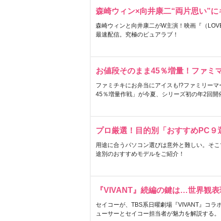
森崎ウィン×向井康二“両片思い”
森崎ウィンと向井康二がW主演！映画『（LOVE S
最速配信。究極のピュアラブ！
お値段そのまま45％増量！ファミ
ファミチキにお弁当にアイスも!?ファミリーマ
45％増量作戦」が今夏、シリーズ初の年2回開
プロ厳選！目的別「おすすめPC９
用途に合うパソコン選びは意外と難しい。そこ
途別のおすすめモデルをご紹介！
『VIVANT』続編の鍵は…世界観
セイコーが、TBS系日曜劇場『VIVANT』コ
ューサーとセイコー担当者が魅力を解説する。