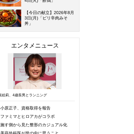
4日(火)「酢鶏」
【今日の献立】2026年8月
3日(月)「ピリ辛肉みそ
丼」
エンタメニュース
坂絵莉、4歳長男とランニング
小原正子、資格取得を報告
ファミマとヒロアカがコラボ
施す側から見た整形のカジュアル化
美容外科医が世の中に思うこと