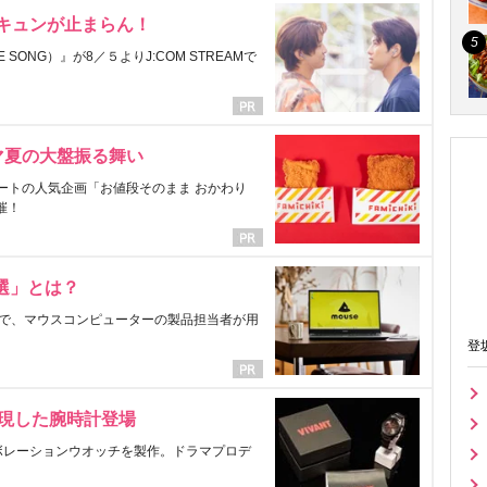
にキュンが止まらん！
ONG）』が8／５よりJ:COM STREAMで
マ夏の大盤振る舞い
ートの人気企画「お値段そのまま おかわり
催！
選」とは？
で、マウスコンピューターの製品担当者が用
登
表現した腕時計登場
ラボレーションウオッチを製作。ドラマプロデ