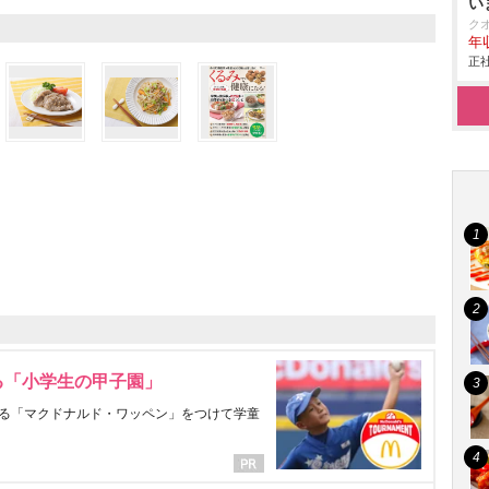
い
区
ク
年
正社
る「小学生の甲子園」
る「マクドナルド・ワッペン」をつけて学童