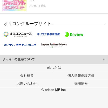
ト！
プレゼント特集
オリコングループサイト
クッキーの使用について
このサイトでは Cookie を使用して、ユーザーに合わせたコンテンツや広告の
elthaとは
表示、ソーシャル メディア機能の提供、広告の表示回数やクリック数の測定を
会社概要
個人情報保護方針
行っています。
また、ユーザーによるサイトの利用状況についても情報を収集し、ソーシャル
お問い合わせ
採用情報
メディアや広告配信、データ解析の各パートナーに提供しています。
各パートナーは、この情報とユーザーが各パートナーに提供した他の情報や、
© oricon ME inc.
ユーザーが各パートナーのサービスを使用したときに収集した他の情報を組み
合わせて使用することがあります。