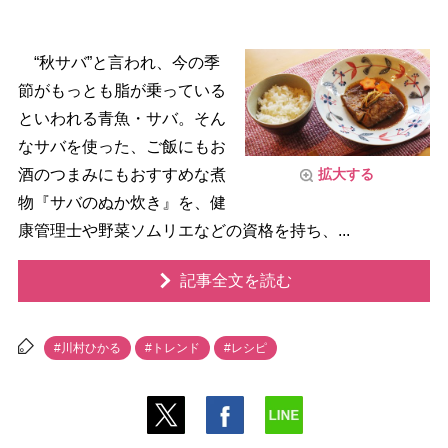
“秋サバ”と言われ、今の季
節がもっとも脂が乗っている
といわれる青魚・サバ。そん
なサバを使った、ご飯にもお
酒のつまみにもおすすめな煮
拡大する
物『サバのぬか炊き』を、健
康管理士や野菜ソムリエなどの資格を持ち、...
記事全文を読む
#川村ひかる
#トレンド
#レシピ