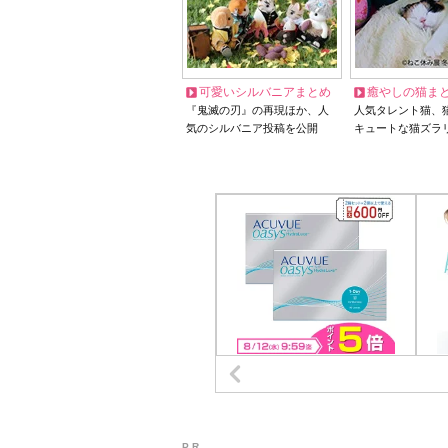
可愛いシルバニアまとめ
癒やしの猫ま
『鬼滅の刃』の再現ほか、人
人気タレント猫、
気のシルバニア投稿を公開
キュートな猫ズラ
P R