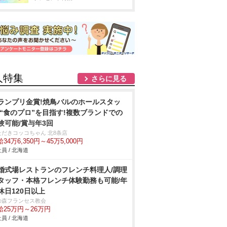
人特集
さらに見る
ランプリ金賞!焼鳥バルのホールスタッ
/“食のプロ”を目指す!複数ブランドでの
験可能/賞与年3回
ただきコッコちゃん 北8条店
34万6,350円～45万5,000円
員 / 北海道
婚式場レストランのフレンチ料理人/調理
タッフ・本格フレンチ体験勤務も可能/年
休日120日以上
の森フランセス教会
給25万円～26万円
員 / 北海道