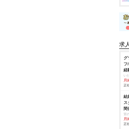
求
グ
フ
経
い
月給
正社
結
ス
間
宮
月
正社