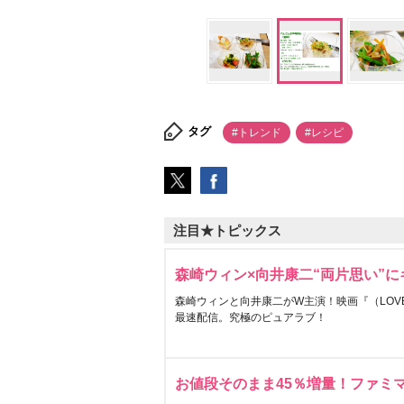
タグ
#トレンド
#レシピ
注目★トピックス
森崎ウィン×向井康二“両片思い”
森崎ウィンと向井康二がW主演！映画『（LOVE S
最速配信。究極のピュアラブ！
お値段そのまま45％増量！ファミ