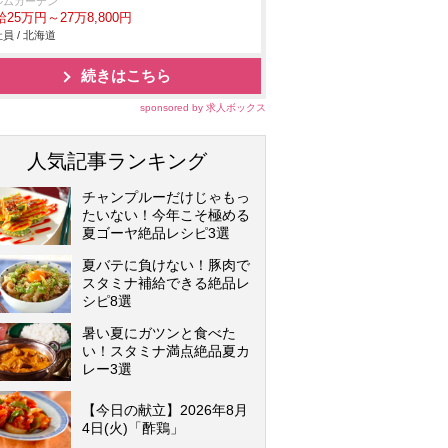
ルムガーデン
25万円～27万8,800円
員 / 北海道
続きはこちら
sponsored by 求人ボックス
人気記事ランキング
チャンプルーだけじゃもっ
たいない！今年こそ極める
夏ゴーヤ絶品レシピ3選
夏バテに負けない！豚肉で
スタミナ補給できる絶品レ
シピ8選
暑い夏にガツンと食べた
い！スタミナ満点絶品夏カ
レー3選
【今日の献立】2026年8月
4日(火)「酢鶏」