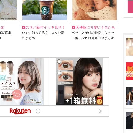
とめ
スタバ新作イッキ見せ！
天使級に可愛い子供たち
猫写真集…
いくつ知ってる？ スタバ新
ペットと子供の仲良しショッ
リ
作まとめ
ト他、SNS話題キッズまとめ