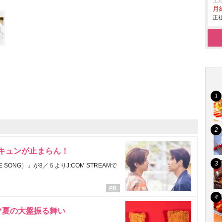
エ
月給
正社
にキュンが止まらん！
ONG）』が8／５よりJ:COM STREAMで
マ夏の大盤振る舞い