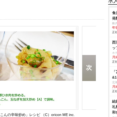
求
食
発
株
年
正社
西
ッ
ホ
月給
正社
「
&
北
月給
正社
結
礼
和
辛味炒め」レシピ （C）oricon ME inc.