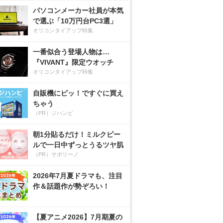
パソコンメーカー社員が本気
で選ぶ「10万円台PC3選」
オリコンタイアップ特集
一番似合う登場人物は…
『VIVANT』限定ウオッチ
オリコンタイアップ特集
自販機にピッ！ですぐに買え
ちゃう
（PR）ジハンピ
朝1分貼るだけ！ミルクピー
ルで一日中ずっとうるツヤ肌
（PR）サボリーノ
2026年7月夏ドラマも、注目
作＆話題作が勢ぞろい！
【夏アニメ2026】7月期夏の