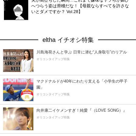
夫が闇堕ちした瞬間…これまで嫌味なヤツらが媚び
へつらう姿は滑稽だな！【母親ならすべてを許さな
いとダメですか？ Vol.28】
eltha イチオシ特集
川島海荷さんと学ぶ 日常に潜む“人身取引”のリアル
オリコンタイアップ特集
マクドナルドが40年にわたり支える「小学生の甲子
園」
オリコンタイアップ特集
向井康二イケメンすぎ！純愛『（LOVE SONG）』
オリコンタイアップ特集