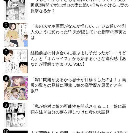
睡眠3時間でボロボロの妻に追い打ちをかける…妻の
反撃なるか？
「夫のスマホ画面がなんか怪しい…」ジム通いで別
人のように変わった!? 夫が隠していた衝撃の事実と
は
結婚前提の付き合いに喜ぶよし子だったが…「うど
ん」と「オムライス」から始まる小さな違和感【あ
なたが理解できません Vol.5】
「嫁に問題があるから息子が目移りしたのよ！」義
母の驚きの見解に唖然…嫁の高学歴が原因だと主
張!?
「私が絶対に娘の可能性を開花させる…！」娘に高
額を注ぎ自分の夢を押しつけた母の大誤算