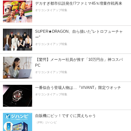
デカすぎ都市伝説発生!?ファミマ45％増量作戦再来
オリコンタイアップ特集
SUPER★DRAGON、自ら描いた”レトロフューチャ
ー”
オリコンタイアップ特集
【驚愕】メーカー社員が推す「10万円台」神コスパ
PC
オリコンタイアップ特集
一番似合う登場人物は…『VIVANT』限定ウオッチ
オリコンタイアップ特集
自販機にピッ！ですぐに買えちゃう
（PR）ジハンピ