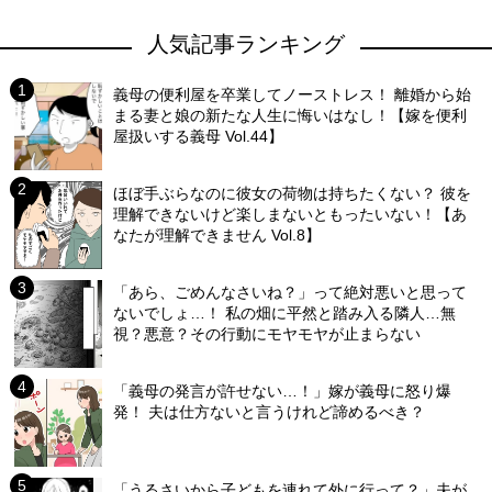
人気記事ランキング
義母の便利屋を卒業してノーストレス！ 離婚から始
まる妻と娘の新たな人生に悔いはなし！【嫁を便利
屋扱いする義母 Vol.44】
ほぼ手ぶらなのに彼女の荷物は持ちたくない？ 彼を
理解できないけど楽しまないともったいない！【あ
なたが理解できません Vol.8】
「あら、ごめんなさいね？」って絶対悪いと思って
ないでしょ…！ 私の畑に平然と踏み入る隣人…無
視？悪意？その行動にモヤモヤが止まらない
「義母の発言が許せない…！」嫁が義母に怒り爆
発！ 夫は仕方ないと言うけれど諦めるべき？
「うるさいから子どもを連れて外に行って？」夫が