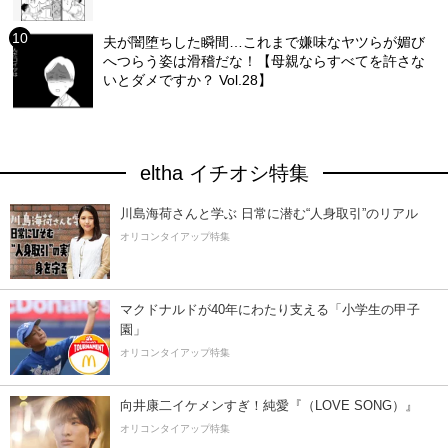
夫が闇堕ちした瞬間…これまで嫌味なヤツらが媚び
へつらう姿は滑稽だな！【母親ならすべてを許さな
いとダメですか？ Vol.28】
eltha イチオシ特集
川島海荷さんと学ぶ 日常に潜む“人身取引”のリアル
オリコンタイアップ特集
マクドナルドが40年にわたり支える「小学生の甲子
園」
オリコンタイアップ特集
向井康二イケメンすぎ！純愛『（LOVE SONG）』
オリコンタイアップ特集