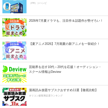
（PR）ジハンピ
2026年7月夏ドラマも、注目作＆話題作が勢ぞろい！
【夏アニメ2026】7月期夏の新アニメを一挙紹介！
芸能界を志す10代～20代を応援！オーディション・
スクール情報はDeview
漫画読み放題サブスクおすすめ11選【徹底比較】
オリコン顧客満足度ランキング