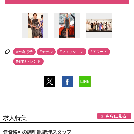
#米倉涼子
#モデル
#ファッション
#アワード
#elthaトレンド
さらに見る
求人特集
無資格可の調理師/調理スタッフ