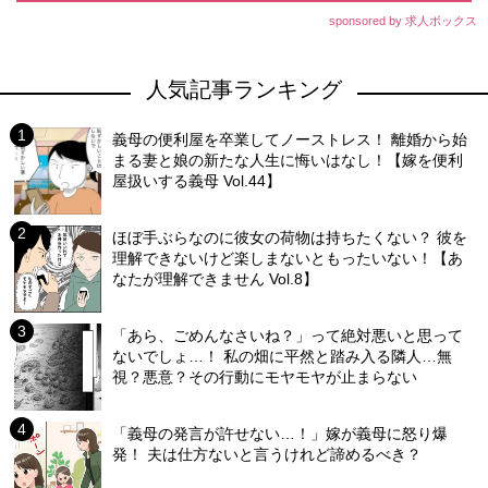
sponsored by 求人ボックス
人気記事ランキング
義母の便利屋を卒業してノーストレス！ 離婚から始
まる妻と娘の新たな人生に悔いはなし！【嫁を便利
屋扱いする義母 Vol.44】
ほぼ手ぶらなのに彼女の荷物は持ちたくない？ 彼を
理解できないけど楽しまないともったいない！【あ
なたが理解できません Vol.8】
「あら、ごめんなさいね？」って絶対悪いと思って
ないでしょ…！ 私の畑に平然と踏み入る隣人…無
視？悪意？その行動にモヤモヤが止まらない
「義母の発言が許せない…！」嫁が義母に怒り爆
発！ 夫は仕方ないと言うけれど諦めるべき？