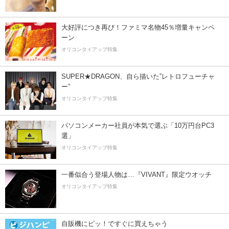
大好評につき再び！ファミマ名物45％増量キャンペ
ーン
オリコンタイアップ特集
SUPER★DRAGON、自ら描いた”レトロフューチャ
ー”
オリコンタイアップ特集
パソコンメーカー社員が本気で選ぶ「10万円台PC3
選」
オリコンタイアップ特集
一番似合う登場人物は…『VIVANT』限定ウオッチ
オリコンタイアップ特集
自販機にピッ！ですぐに買えちゃう