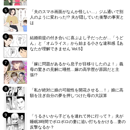
「夫のスマホ画面がなんか怪しい…」ジム通いで別
人のように変わった!? 夫が隠していた衝撃の事実と
は
結婚前提の付き合いに喜ぶよし子だったが…「うど
ん」と「オムライス」から始まる小さな違和感【あ
なたが理解できません Vol.5】
「嫁に問題があるから息子が目移りしたのよ！」義
母の驚きの見解に唖然…嫁の高学歴が原因だと主
張!?
「私が絶対に娘の可能性を開花させる…！」娘に高
額を注ぎ自分の夢を押しつけた母の大誤算
「うるさいから子どもを連れて外に行って？」夫が
睡眠3時間でボロボロの妻に追い打ちをかける…妻の
反撃なるか？