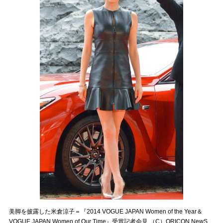
美脚を披露した米倉涼子＝『2014 VOGUE JAPAN Women of the Year＆
VOGUE JAPAN Women of Our Time』受賞記者会見 （C）ORICON NewS