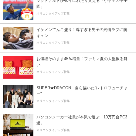
マクドナルドが40年にわたり支える「小学生の甲子
園」
オリコンタイアップ特集
イケメンてんこ盛り！尊すぎる男子の純情ラブに胸
キュン
オリコンタイアップ特集
お値段そのまま45％増量！ファミマ夏の大盤振る舞
い
オリコンタイアップ特集
SUPER★DRAGON、自ら描いた”レトロフューチャ
ー”
オリコンタイアップ特集
パソコンメーカー社員が本気で選ぶ「10万円台PC3
選」
オリコンタイアップ特集