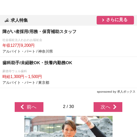
さらに見る
求人特集
障がい者採用/用務・保育補助スタッフ
社会福祉法人わおわお福祉会
年収127万9,200円
アルバイト・パート / 神奈川県
歯科助手/未経験OK・扶養内勤務OK
豪徳寺ウェル歯科
時給1,300円～1,500円
アルバイト・パート / 東京都
sponsored by 求人ボックス
2 / 30
前へ
次へ