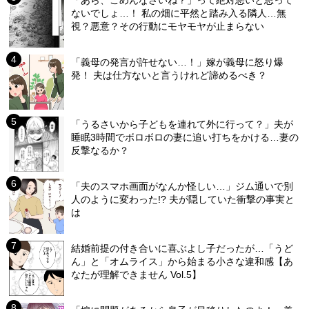
「あら、ごめんなさいね？」って絶対悪いと思って
ないでしょ…！ 私の畑に平然と踏み入る隣人…無
視？悪意？その行動にモヤモヤが止まらない
「義母の発言が許せない…！」嫁が義母に怒り爆
発！ 夫は仕方ないと言うけれど諦めるべき？
「うるさいから子どもを連れて外に行って？」夫が
睡眠3時間でボロボロの妻に追い打ちをかける…妻の
反撃なるか？
「夫のスマホ画面がなんか怪しい…」ジム通いで別
人のように変わった!? 夫が隠していた衝撃の事実と
は
結婚前提の付き合いに喜ぶよし子だったが…「うど
ん」と「オムライス」から始まる小さな違和感【あ
なたが理解できません Vol.5】