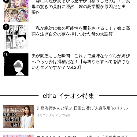
「嫁に問題があるから息子が目移りしたのよ！」義
母の驚きの見解に唖然…嫁の高学歴が原因だと主
張!?
「私が絶対に娘の可能性を開花させる…！」娘に高
額を注ぎ自分の夢を押しつけた母の大誤算
夫が闇堕ちした瞬間…これまで嫌味なヤツらが媚び
へつらう姿は滑稽だな！【母親ならすべてを許さな
いとダメですか？ Vol.28】
eltha イチオシ特集
川島海荷さんと学ぶ 日常に潜む“人身取引”のリアル
オリコンタイアップ特集