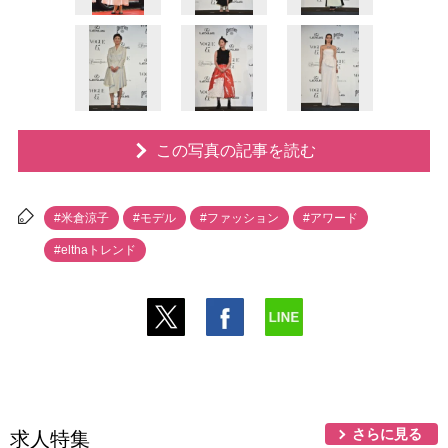
この写真の記事を読む
#米倉涼子
#モデル
#ファッション
#アワード
#elthaトレンド
さらに見る
求人特集