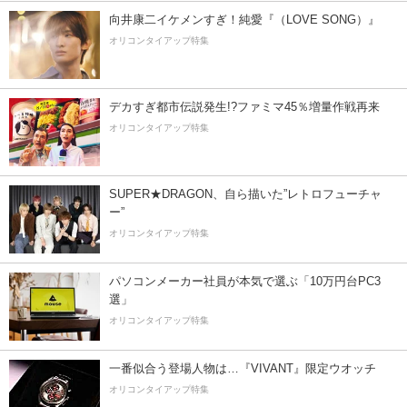
向井康二イケメンすぎ！純愛『（LOVE SONG）』
オリコンタイアップ特集
デカすぎ都市伝説発生!?ファミマ45％増量作戦再来
オリコンタイアップ特集
SUPER★DRAGON、自ら描いた”レトロフューチャ
ー”
オリコンタイアップ特集
パソコンメーカー社員が本気で選ぶ「10万円台PC3
選」
オリコンタイアップ特集
一番似合う登場人物は…『VIVANT』限定ウオッチ
オリコンタイアップ特集