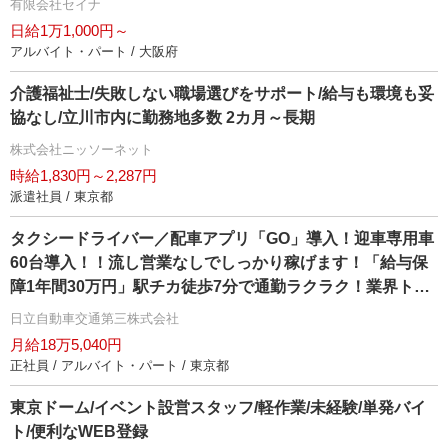
有限会社セイナ
日給1万1,000円～
アルバイト・パート / 大阪府
介護福祉士/失敗しない職場選びをサポート/給与も環境も妥
協なし/立川市内に勤務地多数 2カ月～長期
株式会社ニッソーネット
時給1,830円～2,287円
派遣社員 / 東京都
タクシードライバー／配車アプリ「GO」導入！迎車専用車
60台導入！！流し営業なしでしっかり稼げます！「給与保
障1年間30万円」駅チカ徒歩7分で通勤ラクラク！業界トッ
プクラスの売上を誇る日本交通グループ加盟の日立自動車
日立自動車交通第三株式会社
交通です！未経験でも安心！充実した教育制度！最大20万
月給18万5,040円
円生活支援金制度導入2駅利用可能でアクセス抜群！
正社員 / アルバイト・パート / 東京都
東京ドーム/イベント設営スタッフ/軽作業/未経験/単発バイ
ト/便利なWEB登録