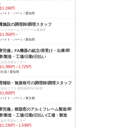
園
1,190円
バイト・パート / 愛知県
護施設の調理師/調理スタッフ
ーシングホーム ケアリール真福寺
1,350円～
バイト・パート / 愛知県
寮完備」FA機器の組立/荷受け・出庫/即
寮/製造・工場/日勤/日払い
式会社京栄センター
1,380円～1,725円
社員 / 愛知県
理補助・無資格可の調理師/調理スタッフ
式会社ニフス 前田病院内の厨房
1,600円
バイト・パート / 東京都
寮完備」樹脂窓のアルミフレーム製造/即
寮/製造・工場/日勤/日払い/工場・製造
式会社京栄センター
1,230円～1,538円