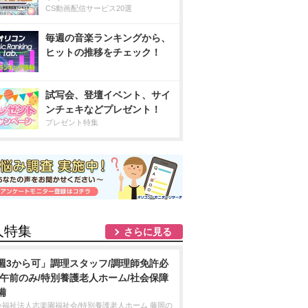
CS動画配信サービス20選
毎週の音楽ランキングから、
ヒットの推移をチェック！
試写会、登壇イベント、サイ
ンチェキなどプレゼント！
プレゼント特集
人特集
さらに見る
週3から可」調理スタッフ/調理師免許必
/午前のみ/特別養護老人ホーム/社会保障
備
会福祉法人志楽園福祉会/特別養護老人ホーム 藤岡の