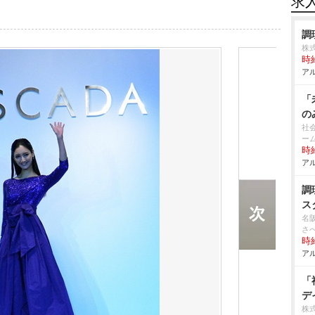
求
調
株
時給
アル
「
の
社
ー
時給
アル
調
ス
名
さ
時給
アル
「
デ
株