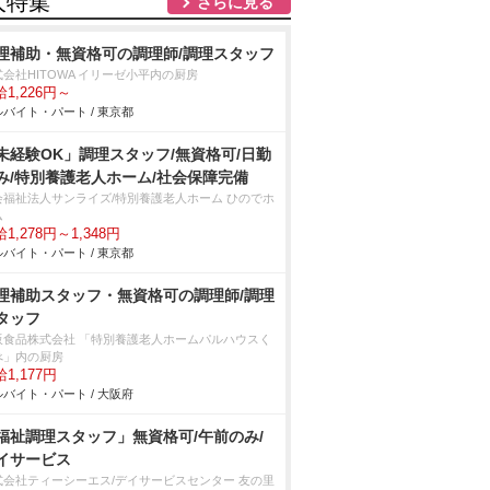
人特集
さらに見る
理補助・無資格可の調理師/調理スタッフ
式会社HITOWA イリーゼ小平内の厨房
1,226円～
バイト・パート / 東京都
未経験OK」調理スタッフ/無資格可/日勤
み/特別養護老人ホーム/社会保障完備
会福祉法人サンライズ/特別養護老人ホーム ひのでホ
ム
1,278円～1,348円
バイト・パート / 東京都
理補助スタッフ・無資格可の調理師/調理
タッフ
阪食品株式会社 「特別養護老人ホームパルハウスく
べ」内の厨房
1,177円
バイト・パート / 大阪府
福祉調理スタッフ」無資格可/午前のみ/
イサービス
式会社ティーシーエス/デイサービスセンター 友の里