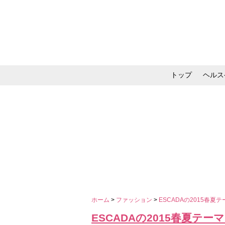
トップ
ヘルス
メイク・コスメ・スキ
ホーム
>
ファッション
>
ESCADAの2015春
ESCADAの2015春夏テ