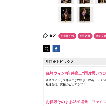
タグ
#神田うの
#早見優
#菜々
注目★トピックス
森崎ウィン×向井康二“両片思い”
森崎ウィンと向井康二がW主演！映画『（LOVE S
最速配信。究極のピュアラブ！
お値段そのまま45％増量！ファミ