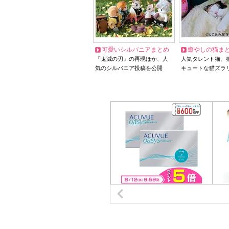
可愛いシルバニアまとめ
癒やしの猫ま
『鬼滅の刃』の再現ほか、人
人気タレント猫、
気のシルバニア投稿を公開
キュートな猫ズラ