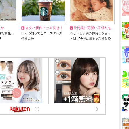
とめ
スタバ新作イッキ見せ！
天使級に可愛い子供たち
猫写真集…
いくつ知ってる？ スタバ新
ペットと子供の仲良しショッ
リ
作まとめ
ト他、SNS話題キッズまとめ