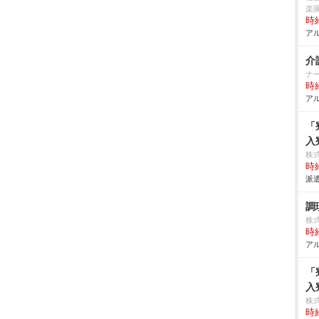
楽
時給
アル
介
ナ
時給
アル
「
入
株
時給
派遣
調
株
時給
アル
「
入
株
時給