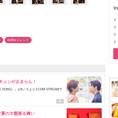
登
緒
#elthaトレンド
にキュンが止まらん！
ONG）』が8／５よりJ:COM STREAMで
マ夏の大盤振る舞い