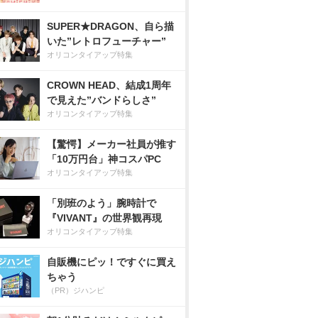
SUPER★DRAGON、自ら描
いた”レトロフューチャー”
オリコンタイアップ特集
CROWN HEAD、結成1周年
で見えた”バンドらしさ”
オリコンタイアップ特集
【驚愕】メーカー社員が推す
「10万円台」神コスパPC
オリコンタイアップ特集
「別班のよう」腕時計で
『VIVANT』の世界観再現
オリコンタイアップ特集
自販機にピッ！ですぐに買え
ちゃう
（PR）ジハンピ