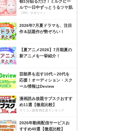
朝1分貼るだけ！ミルクピー
ルで一日中ずっとうるツヤ肌
（PR）サボリーノ
2026年7月夏ドラマも、注目
作＆話題作が勢ぞろい！
【夏アニメ2026】7月期夏の
新アニメを一挙紹介！
芸能界を志す10代～20代を
応援！オーディション・スク
ール情報はDeview
漫画読み放題サブスクおすす
め11選【徹底比較】
オリコン顧客満足度ランキング
2026年動画配信サービスお
すすめ40選【徹底比較】