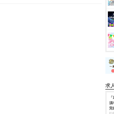
求
「
須
完
社