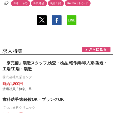
#神田うの
#早見優
#菜々緒
#elthaトレンド
さらに見る
求人特集
「寮完備」製造スタッフ,検査・検品,軽作業/即入寮/製造・
工場/工場・製造
株式会社京栄センター
時給1,800円
派遣社員 / 神奈川県
歯科助手/未経験OK・ブランクOK
てつお歯科クリニック