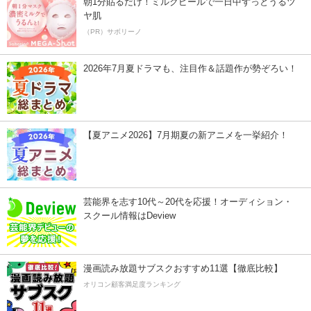
朝1分貼るだけ！ミルクピールで一日中ずっとうるツ
ヤ肌
（PR）サボリーノ
2026年7月夏ドラマも、注目作＆話題作が勢ぞろい！
【夏アニメ2026】7月期夏の新アニメを一挙紹介！
芸能界を志す10代～20代を応援！オーディション・
スクール情報はDeview
漫画読み放題サブスクおすすめ11選【徹底比較】
オリコン顧客満足度ランキング