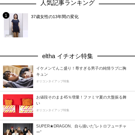
人気記事ランキング
37歳女性の13年間の変化
eltha イチオシ特集
イケメンてんこ盛り！尊すぎる男子の純情ラブに胸
キュン
オリコンタイアップ特集
お値段そのまま45％増量！ファミマ夏の大盤振る舞
い
オリコンタイアップ特集
SUPER★DRAGON、自ら描いた”レトロフューチャ
ー”