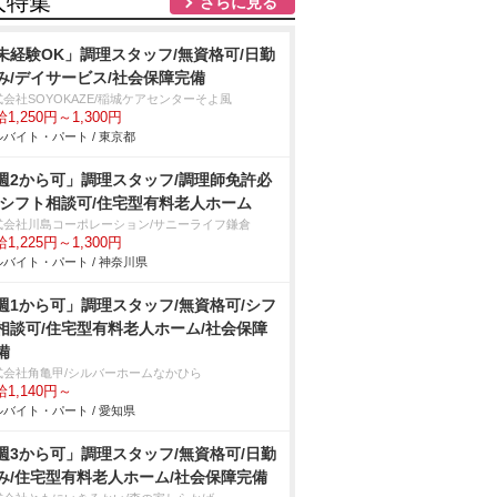
人特集
さらに見る
未経験OK」調理スタッフ/無資格可/日勤
み/デイサービス/社会保障完備
会社SOYOKAZE/稲城ケアセンターそよ風
1,250円～1,300円
バイト・パート / 東京都
週2から可」調理スタッフ/調理師免許必
/シフト相談可/住宅型有料老人ホーム
式会社川島コーポレーション/サニーライフ鎌倉
1,225円～1,300円
バイト・パート / 神奈川県
週1から可」調理スタッフ/無資格可/シフ
相談可/住宅型有料老人ホーム/社会保障
備
式会社角亀甲/シルバーホームなかひら
1,140円～
バイト・パート / 愛知県
週3から可」調理スタッフ/無資格可/日勤
み/住宅型有料老人ホーム/社会保障完備