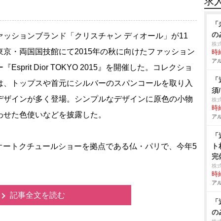
求
「
の
ッションブランド「クリスチャン ディオール」が11
株式
東京・両国国技館にて2015年の秋に向けたファッション
時給
アル
『Esprit Dior TOKYO 2015』を開催した。コレクショ
「
は、トップスや首元にシルバーのスパンコールを取り入
須
デザインが多く登場。シンプルなデザインに原色の小物
株
時給
わせた色使いなどを披露した。
アル
「
ートクチュールショーを拠点である仏・パリで、今年5
ト
完
株
時給
アル
記事全文を読む
「
の