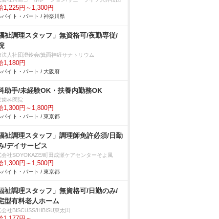
1,225円～1,300円
バイト・パート / 神奈川県
福祉調理スタッフ」無資格可/夜勤専従/
院
療法人社団澄鈴会/箕面神経サナトリウム
1,180円
バイト・パート / 大阪府
科助手/未経験OK・扶養内勤務OK
保歯科医院
1,300円～1,800円
バイト・パート / 東京都
福祉調理スタッフ」調理師免許必須/日勤
み/デイサービス
式会社SOYOKAZE/町田成瀬ケアセンターそよ風
1,300円～1,500円
バイト・パート / 東京都
福祉調理スタッフ」無資格可/日勤のみ/
宅型有料老人ホーム
会社BISCUSS/HIBISU東太田
1,177円～