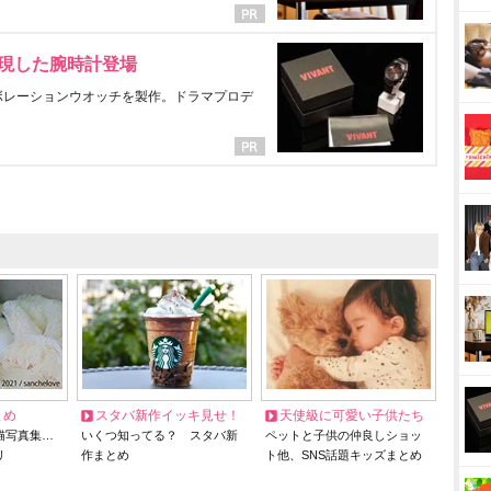
表現した腕時計登場
ラボレーションウオッチを製作。ドラマプロデ
とめ
スタバ新作イッキ見せ！
天使級に可愛い子供たち
猫写真集…
いくつ知ってる？ スタバ新
ペットと子供の仲良しショッ
リ
作まとめ
ト他、SNS話題キッズまとめ