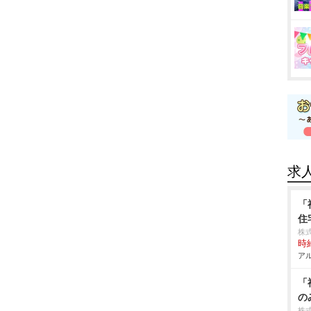
求
「
住
株式
時給
アル
「
の
株