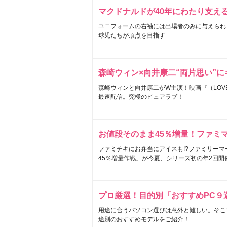
マクドナルドが40年にわたり支え
ユニフォームの右袖には出場者のみに与えられ
球児たちが頂点を目指す
森崎ウィン×向井康二“両片思い”
森崎ウィンと向井康二がW主演！映画『（LOVE S
最速配信。究極のピュアラブ！
お値段そのまま45％増量！ファミ
ファミチキにお弁当にアイスも!?ファミリーマ
45％増量作戦」が今夏、シリーズ初の年2回開
プロ厳選！目的別「おすすめPC９
用途に合うパソコン選びは意外と難しい。そこ
途別のおすすめモデルをご紹介！