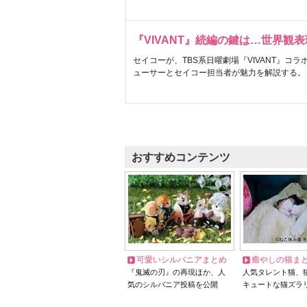
『VIVANT』続編の鍵は…世界観
セイコーが、TBS系日曜劇場『VIVANT』コ
ューサーとセイコー担当者が魅力を解説する。
おすすめコンテンツ
可愛いシルバニアまとめ
癒やしの猫ま
『鬼滅の刃』の再現ほか、人
人気タレント猫、
気のシルバニア投稿を公開
キュートな猫ズラ