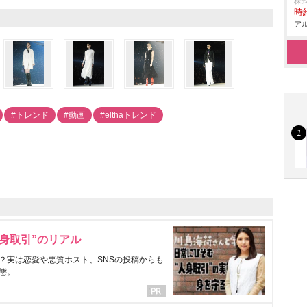
株
時給
アル
#トレンド
#動画
#elthaトレンド
身取引”のリアル
？実は恋愛や悪質ホスト、SNSの投稿からも
態。