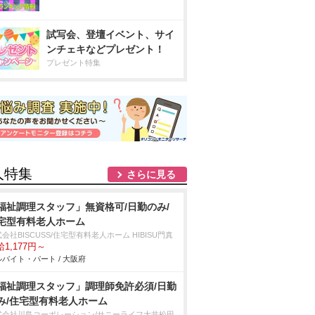
試写会、登壇イベント、サイ
ンチェキなどプレゼント！
プレゼント特集
人特集
さらに見る
福祉調理スタッフ」無資格可/日勤のみ/
宅型有料老人ホーム
会社BISCUSS/住宅型有料老人ホーム HIBISU門真
1,177円～
バイト・パート / 大阪府
福祉調理スタッフ」調理師免許必須/日勤
み/住宅型有料老人ホーム
式会社川島コーポレーション/サニーライフ大井松田