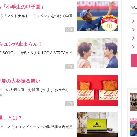
る「小学生の甲子園」
登
る「マクドナルド・ワッペン」をつけて学童
にキュンが止まらん！
ONG）』が8／５よりJ:COM STREAMで
マ夏の大盤振る舞い
ートの人気企画「お値段そのまま おかわり
催！
選」とは？
で、マウスコンピューターの製品担当者が用