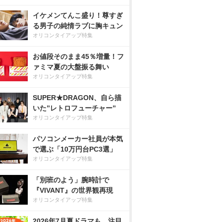
イケメンてんこ盛り！尊すぎ
る男子の純情ラブに胸キュン
オリコンタイアップ特集
お値段そのまま45％増量！フ
ァミマ夏の大盤振る舞い
オリコンタイアップ特集
SUPER★DRAGON、自ら描
いた”レトロフューチャー”
オリコンタイアップ特集
パソコンメーカー社員が本気
で選ぶ「10万円台PC3選」
オリコンタイアップ特集
「別班のよう」腕時計で
『VIVANT』の世界観再現
オリコンタイアップ特集
2026年7月夏ドラマも、注目