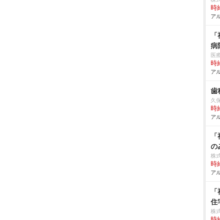
時給
アル
「
病
医
時給
アル
歯
久
時給
アル
「
の
株
時給
アル
「
住
株式
時給