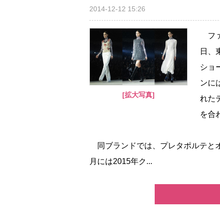
2014-12-12 15:26
ファ
日、
ショー
ンに
[拡大写真]
れた
を合
同ブランドでは、プレタポルテとオ
月には2015年ク...