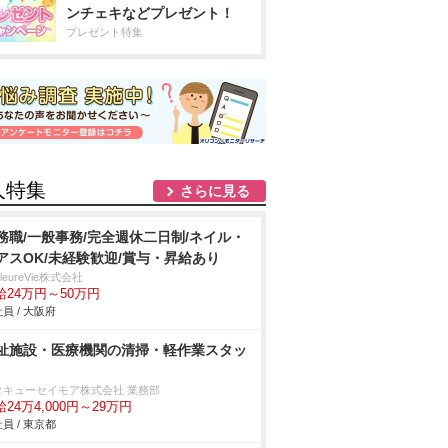
ンチェキなどプレゼント！
プレゼント特集
人特集
さらに見る
務職/一般事務/完全週休二日制/ネイル・
アスOK/未経験歓迎/賞与・昇給あり
illeureVie株式会社
給24万円～50万円
員 / 大阪府
祉施設・医療機関の清掃・軽作業スタッ
タキューセイモア株式会社 業務部
24万4,000円～29万円
員 / 東京都