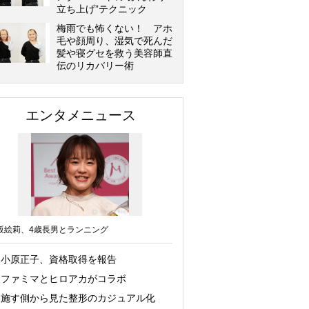
立ち上げ”テクニック
梅雨でも怖くない！ アホ
毛や顔周り、湿気で死んだ
髪や寝グセを救う美容師直
伝のリカバリー術
エンタメニュース
坂絵莉、4歳長男とランニング
小原正子、資格取得を報告
ファミマとヒロアカがコラボ
施す側から見た整形のカジュアル化