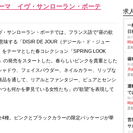
テーマ イヴ・サンローラン・ボーテ
求
一
日
・サンローラン・ボーテでは、フランス語で“昼の欲
株
意味する「DISIR DE JOUR（デジール・ド・ジュー
時給
正社
」をテーマとした春コレクション「SPRING LOOK
歯
15」の発売をスタートした。春らしいピンクを貴重とした
医
月給
シャドウ、フェイスパウダー、ネイルカラー、リップな
正社
商品を通して、リアルとファンタジー、ピュアとセンシ
運
つも何かを夢見ている女性たち」の“欲望”を表現して
で
株
時給
正社
4種。ピンクとブラックカラーの限定パッケージが華
営
サ
ジ