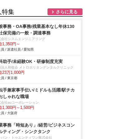
人特集
さらに見る
般事務・OA事務/残業基本なし年休130
社保完備の一般・調達事務
式会社シスムエンジニアリング
1,350円～
員 / 派遣社員 / 愛知県
科助手/未経験OK・研修制度充実
療法人和敬会 メトロポリタンデンタルクリニック
23万1,000円
員 / 東京都
転手兼家事手伝い/ミドルも活躍/駅チカ
おしゃれな職場
式会社auコーポレーション
1,300円～1,500円
員 / 大阪府
業事務「時短あり」/経営/ビジネスコン
ルティング・シンクタンク
ャパン・トゥエンティワン株式会社