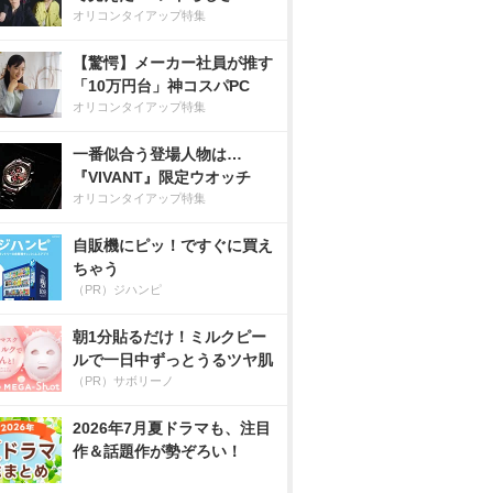
オリコンタイアップ特集
【驚愕】メーカー社員が推す
「10万円台」神コスパPC
オリコンタイアップ特集
一番似合う登場人物は…
『VIVANT』限定ウオッチ
オリコンタイアップ特集
自販機にピッ！ですぐに買え
ちゃう
（PR）ジハンピ
朝1分貼るだけ！ミルクピー
ルで一日中ずっとうるツヤ肌
（PR）サボリーノ
2026年7月夏ドラマも、注目
作＆話題作が勢ぞろい！