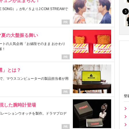
にキュンが止まらん！
ONG）』が8／５よりJ:COM STREAMで
マ夏の大盤振る舞い
ートの人気企画「お値段そのまま おかわり
催！
選」とは？
で、マウスコンピューターの製品担当者が用
登
表現した腕時計登場
ラボレーションウオッチを製作。ドラマプロデ