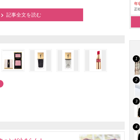
年
正社
記事全文を読む
ア