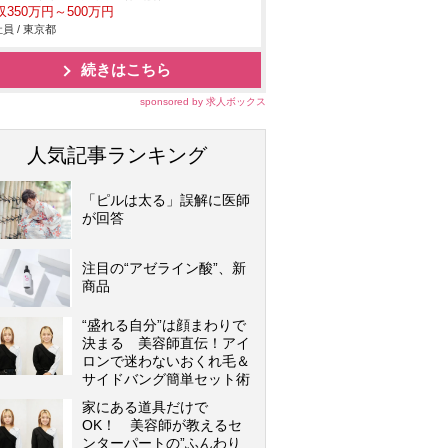
収350万円～500万円
員 / 東京都
続きはこちら
sponsored by 求人ボックス
人気記事ランキング
「ピルは太る」誤解に医師
が回答
注目の“アゼライン酸”、新
商品
“盛れる自分”は顔まわりで
決まる 美容師直伝！アイ
ロンで迷わないおくれ毛＆
サイドバング簡単セット術
家にある道具だけで
OK！ 美容師が教えるセ
ンターパートの”ふんわり