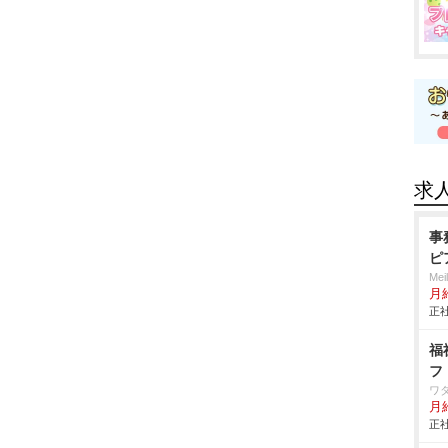
求
事
ピ
Me
月
正社
福
フ
ワ
月給
正社