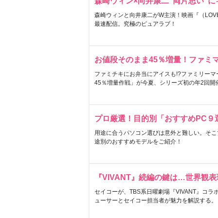
森崎ウィン×向井康二“両片思い”
森崎ウィンと向井康二がW主演！映画『（LOVE S
最速配信。究極のピュアラブ！
お値段そのまま45％増量！ファミ
ファミチキにお弁当にアイスも!?ファミリーマ
45％増量作戦」が今夏、シリーズ初の年2回開
プロ厳選！目的別「おすすめPC９
用途に合うパソコン選びは意外と難しい。そこ
途別のおすすめモデルをご紹介！
『VIVANT』続編の鍵は…世界観
セイコーが、TBS系日曜劇場『VIVANT』コ
ューサーとセイコー担当者が魅力を解説する。