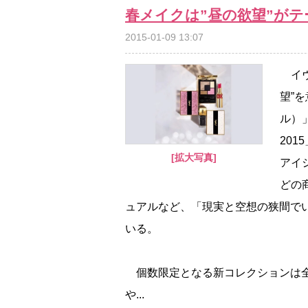
春メイクは”昼の欲望”が
2015-01-09 13:07
イヴ
望”を
ル）
20
[拡大写真]
アイ
どの
ュアルなど、「現実と空想の狭間でい
いる。
個数限定となる新コレクションは全
...