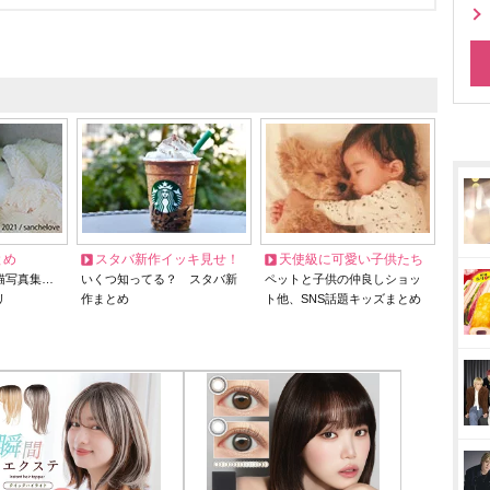
とめ
スタバ新作イッキ見せ！
天使級に可愛い子供たち
猫写真集…
いくつ知ってる？ スタバ新
ペットと子供の仲良しショッ
リ
作まとめ
ト他、SNS話題キッズまとめ