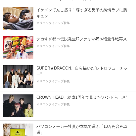
イケメンてんこ盛り！尊すぎる男子の純情ラブに胸
キュン
オリコンタイアップ特集
デカすぎ都市伝説発生!?ファミマ45％増量作戦再来
オリコンタイアップ特集
SUPER★DRAGON、自ら描いた”レトロフューチャ
ー”
オリコンタイアップ特集
CROWN HEAD、結成1周年で見えた”バンドらしさ”
オリコンタイアップ特集
パソコンメーカー社員が本気で選ぶ「10万円台PC3
選」