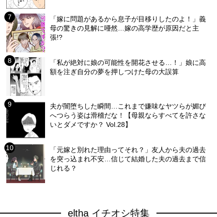
「嫁に問題があるから息子が目移りしたのよ！」義
母の驚きの見解に唖然…嫁の高学歴が原因だと主
張!?
「私が絶対に娘の可能性を開花させる…！」娘に高
額を注ぎ自分の夢を押しつけた母の大誤算
夫が闇堕ちした瞬間…これまで嫌味なヤツらが媚び
へつらう姿は滑稽だな！【母親ならすべてを許さな
いとダメですか？ Vol.28】
「元嫁と別れた理由ってそれ？」友人から夫の過去
を突っ込まれ不安…信じて結婚した夫の過去まで信
じれる？
eltha イチオシ特集