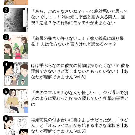
「あら、ごめんなさいね？」って絶対悪いと思って
ないでしょ…！ 私の畑に平然と踏み入る隣人…無
視？悪意？その行動にモヤモヤが止まらない
「義母の発言が許せない…！」嫁が義母に怒り爆
発！ 夫は仕方ないと言うけれど諦めるべき？
ほぼ手ぶらなのに彼女の荷物は持ちたくない？ 彼を
理解できないけど楽しまないともったいない！【あ
なたが理解できません Vol.8】
「夫のスマホ画面がなんか怪しい…」ジム通いで別
人のように変わった!? 夫が隠していた衝撃の事実と
は
結婚前提の付き合いに喜ぶよし子だったが…「うど
ん」と「オムライス」から始まる小さな違和感【あ
なたが理解できません Vol.5】