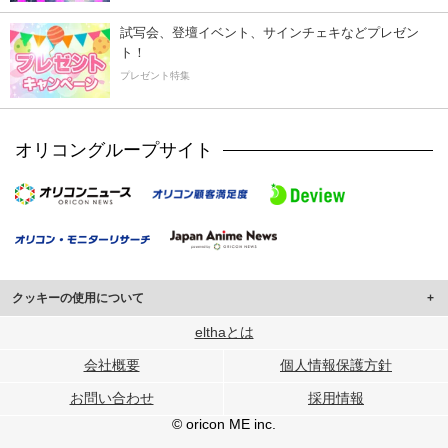
試写会、登壇イベント、サインチェキなどプレゼン
ト！
プレゼント特集
オリコングループサイト
クッキーの使用について
このサイトでは Cookie を使用して、ユーザーに合わせたコンテンツや広告の
elthaとは
表示、ソーシャル メディア機能の提供、広告の表示回数やクリック数の測定を
会社概要
個人情報保護方針
行っています。
また、ユーザーによるサイトの利用状況についても情報を収集し、ソーシャル
お問い合わせ
採用情報
メディアや広告配信、データ解析の各パートナーに提供しています。
各パートナーは、この情報とユーザーが各パートナーに提供した他の情報や、
© oricon ME inc.
ユーザーが各パートナーのサービスを使用したときに収集した他の情報を組み