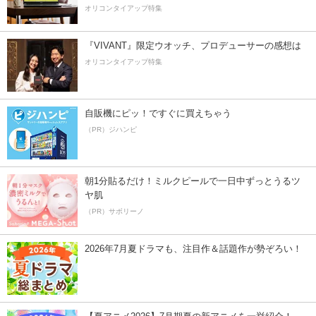
オリコンタイアップ特集
『VIVANT』限定ウオッチ、プロデューサーの感想は
オリコンタイアップ特集
自販機にピッ！ですぐに買えちゃう
（PR）ジハンピ
朝1分貼るだけ！ミルクピールで一日中ずっとうるツ
ヤ肌
（PR）サボリーノ
2026年7月夏ドラマも、注目作＆話題作が勢ぞろい！