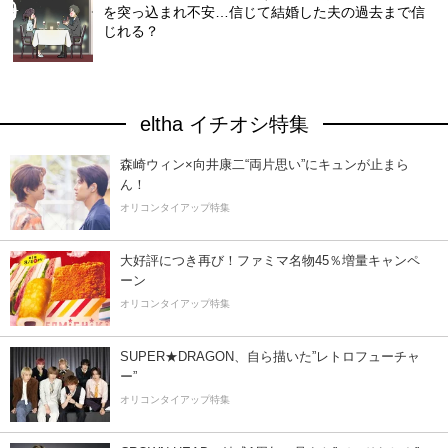
を突っ込まれ不安…信じて結婚した夫の過去まで信
じれる？
eltha イチオシ特集
森崎ウィン×向井康二“両片思い”にキュンが止まら
ん！
オリコンタイアップ特集
大好評につき再び！ファミマ名物45％増量キャンペ
ーン
オリコンタイアップ特集
SUPER★DRAGON、自ら描いた”レトロフューチャ
ー”
オリコンタイアップ特集