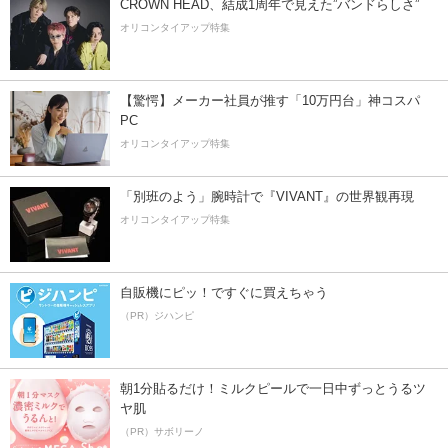
CROWN HEAD、結成1周年で見えた”バンドらしさ”
オリコンタイアップ特集
【驚愕】メーカー社員が推す「10万円台」神コスパ
PC
オリコンタイアップ特集
「別班のよう」腕時計で『VIVANT』の世界観再現
オリコンタイアップ特集
自販機にピッ！ですぐに買えちゃう
（PR）ジハンピ
朝1分貼るだけ！ミルクピールで一日中ずっとうるツ
ヤ肌
（PR）サボリーノ