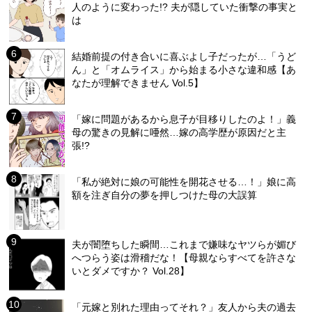
人のように変わった!? 夫が隠していた衝撃の事実と
は
結婚前提の付き合いに喜ぶよし子だったが…「うど
ん」と「オムライス」から始まる小さな違和感【あ
なたが理解できません Vol.5】
「嫁に問題があるから息子が目移りしたのよ！」義
母の驚きの見解に唖然…嫁の高学歴が原因だと主
張!?
「私が絶対に娘の可能性を開花させる…！」娘に高
額を注ぎ自分の夢を押しつけた母の大誤算
夫が闇堕ちした瞬間…これまで嫌味なヤツらが媚び
へつらう姿は滑稽だな！【母親ならすべてを許さな
いとダメですか？ Vol.28】
「元嫁と別れた理由ってそれ？」友人から夫の過去