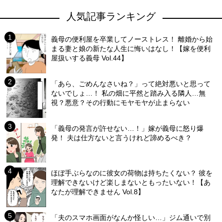
人気記事ランキング
義母の便利屋を卒業してノーストレス！ 離婚から始
まる妻と娘の新たな人生に悔いはなし！【嫁を便利
屋扱いする義母 Vol.44】
「あら、ごめんなさいね？」って絶対悪いと思って
ないでしょ…！ 私の畑に平然と踏み入る隣人…無
視？悪意？その行動にモヤモヤが止まらない
「義母の発言が許せない…！」嫁が義母に怒り爆
発！ 夫は仕方ないと言うけれど諦めるべき？
ほぼ手ぶらなのに彼女の荷物は持ちたくない？ 彼を
理解できないけど楽しまないともったいない！【あ
なたが理解できません Vol.8】
「夫のスマホ画面がなんか怪しい…」ジム通いで別