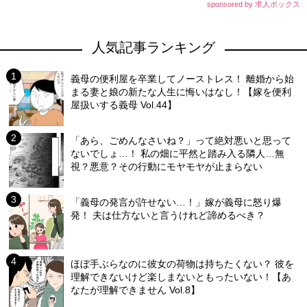
sponsored by 求人ボックス
人気記事ランキング
義母の便利屋を卒業してノーストレス！ 離婚から始
まる妻と娘の新たな人生に悔いはなし！【嫁を便利
屋扱いする義母 Vol.44】
「あら、ごめんなさいね？」って絶対悪いと思って
ないでしょ…！ 私の畑に平然と踏み入る隣人…無
視？悪意？その行動にモヤモヤが止まらない
「義母の発言が許せない…！」嫁が義母に怒り爆
発！ 夫は仕方ないと言うけれど諦めるべき？
ほぼ手ぶらなのに彼女の荷物は持ちたくない？ 彼を
理解できないけど楽しまないともったいない！【あ
なたが理解できません Vol.8】