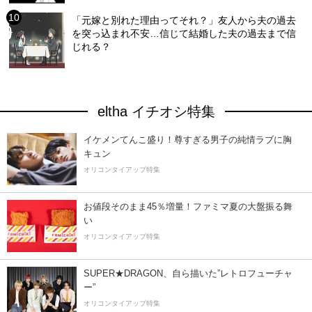
「元嫁と別れた理由ってそれ？」友人から夫の過去
を突っ込まれ不安…信じて結婚した夫の過去まで信
じれる？
eltha イチオシ特集
イケメンてんこ盛り！尊すぎる男子の純情ラブに胸
キュン
オリコンタイアップ特集
お値段そのまま45％増量！ファミマ夏の大盤振る舞
い
オリコンタイアップ特集
SUPER★DRAGON、自ら描いた”レトロフューチャ
ー”
オリコンタイアップ特集