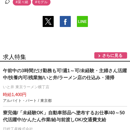
#菜々緒
#モデル
さらに見る
求人特集
午前中の3時間だけ勤務も可!週1～可/未経験・主婦さん活躍
中/扶養内可/残業無/いと井/ラーメン店の仕込み・清掃
いと井 東京ラーメン横丁店
時給1,400円
アルバイト・パート / 東京都
寮完備/「未経験OK」自動車部品へ塗布するお仕事/40～50
代活躍中/かんたん作業/給与前渡しOK/交通費支給
日総工産株式会社