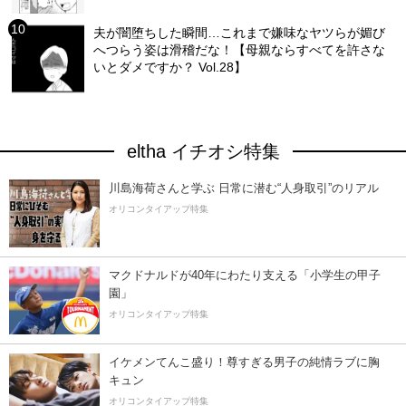
夫が闇堕ちした瞬間…これまで嫌味なヤツらが媚び
へつらう姿は滑稽だな！【母親ならすべてを許さな
いとダメですか？ Vol.28】
eltha イチオシ特集
川島海荷さんと学ぶ 日常に潜む“人身取引”のリアル
オリコンタイアップ特集
マクドナルドが40年にわたり支える「小学生の甲子
園」
オリコンタイアップ特集
イケメンてんこ盛り！尊すぎる男子の純情ラブに胸
キュン
オリコンタイアップ特集