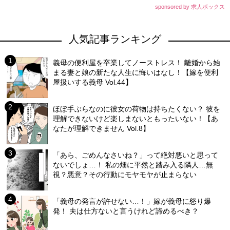
sponsored by 求人ボックス
人気記事ランキング
義母の便利屋を卒業してノーストレス！ 離婚から始
まる妻と娘の新たな人生に悔いはなし！【嫁を便利
屋扱いする義母 Vol.44】
ほぼ手ぶらなのに彼女の荷物は持ちたくない？ 彼を
理解できないけど楽しまないともったいない！【あ
なたが理解できません Vol.8】
「あら、ごめんなさいね？」って絶対悪いと思って
ないでしょ…！ 私の畑に平然と踏み入る隣人…無
視？悪意？その行動にモヤモヤが止まらない
「義母の発言が許せない…！」嫁が義母に怒り爆
発！ 夫は仕方ないと言うけれど諦めるべき？