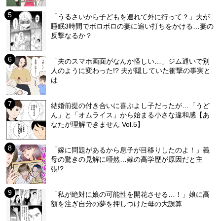
「うるさいから子どもを連れて外に行って？」夫が
睡眠3時間でボロボロの妻に追い打ちをかける…妻の
反撃なるか？
「夫のスマホ画面がなんか怪しい…」ジム通いで別
人のように変わった!? 夫が隠していた衝撃の事実と
は
結婚前提の付き合いに喜ぶよし子だったが…「うど
ん」と「オムライス」から始まる小さな違和感【あ
なたが理解できません Vol.5】
「嫁に問題があるから息子が目移りしたのよ！」義
母の驚きの見解に唖然…嫁の高学歴が原因だと主
張!?
「私が絶対に娘の可能性を開花させる…！」娘に高
額を注ぎ自分の夢を押しつけた母の大誤算