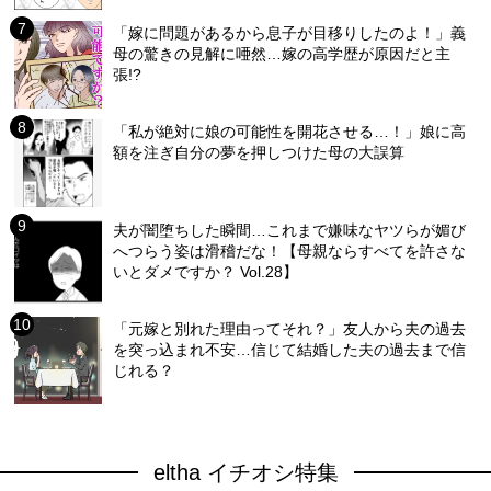
「嫁に問題があるから息子が目移りしたのよ！」義
母の驚きの見解に唖然…嫁の高学歴が原因だと主
張!?
「私が絶対に娘の可能性を開花させる…！」娘に高
額を注ぎ自分の夢を押しつけた母の大誤算
夫が闇堕ちした瞬間…これまで嫌味なヤツらが媚び
へつらう姿は滑稽だな！【母親ならすべてを許さな
いとダメですか？ Vol.28】
「元嫁と別れた理由ってそれ？」友人から夫の過去
を突っ込まれ不安…信じて結婚した夫の過去まで信
じれる？
eltha イチオシ特集