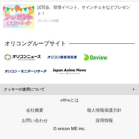
試写会、登壇イベント、サインチェキなどプレゼン
ト！
プレゼント特集
オリコングループサイト
クッキーの使用について
このサイトでは Cookie を使用して、ユーザーに合わせたコンテンツや広告の
elthaとは
表示、ソーシャル メディア機能の提供、広告の表示回数やクリック数の測定を
会社概要
個人情報保護方針
行っています。
また、ユーザーによるサイトの利用状況についても情報を収集し、ソーシャル
お問い合わせ
採用情報
メディアや広告配信、データ解析の各パートナーに提供しています。
各パートナーは、この情報とユーザーが各パートナーに提供した他の情報や、
© oricon ME inc.
ユーザーが各パートナーのサービスを使用したときに収集した他の情報を組み
合わせて使用することがあります。