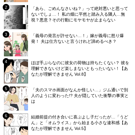
「あら、ごめんなさいね？」って絶対悪いと思って
ないでしょ…！ 私の畑に平然と踏み入る隣人…無
視？悪意？その行動にモヤモヤが止まらない
「義母の発言が許せない…！」嫁が義母に怒り爆
発！ 夫は仕方ないと言うけれど諦めるべき？
ほぼ手ぶらなのに彼女の荷物は持ちたくない？ 彼を
理解できないけど楽しまないともったいない！【あ
なたが理解できません Vol.8】
「夫のスマホ画面がなんか怪しい…」ジム通いで別
人のように変わった!? 夫が隠していた衝撃の事実と
は
結婚前提の付き合いに喜ぶよし子だったが…「うど
ん」と「オムライス」から始まる小さな違和感【あ
なたが理解できません Vol.5】