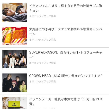
イケメンてんこ盛り！尊すぎる男子の純情ラブに胸
キュン
オリコンタイアップ特集
大好評につき再び！ファミマ名物45％増量キャンペ
ーン
オリコンタイアップ特集
SUPER★DRAGON、自ら描いた”レトロフューチャ
ー”
オリコンタイアップ特集
CROWN HEAD、結成1周年で見えた”バンドらしさ”
オリコンタイアップ特集
パソコンメーカー社員が本気で選ぶ「10万円台PC3
選」