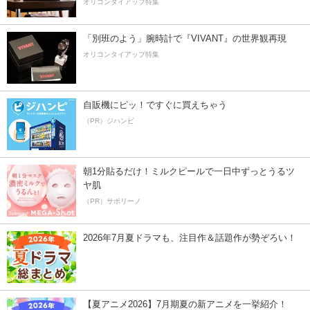
オリコンタイアップ特集
「別班のよう」腕時計で『VIVANT』の世界観再現
オリコンタイアップ特集
自販機にピッ！ですぐに買えちゃう
（PR）ジハンピ
朝1分貼るだけ！ミルクピールで一日中ずっとうるツ
ヤ肌
（PR）サボリーノ
2026年7月夏ドラマも、注目作＆話題作が勢ぞろい！
【夏アニメ2026】7月期夏の新アニメを一挙紹介！