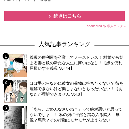
続きはこちら
sponsored by 求人ボックス
人気記事ランキング
義母の便利屋を卒業してノーストレス！ 離婚から始
まる妻と娘の新たな人生に悔いはなし！【嫁を便利
屋扱いする義母 Vol.44】
ほぼ手ぶらなのに彼女の荷物は持ちたくない？ 彼を
理解できないけど楽しまないともったいない！【あ
なたが理解できません Vol.8】
「あら、ごめんなさいね？」って絶対悪いと思って
ないでしょ…！ 私の畑に平然と踏み入る隣人…無
視？悪意？その行動にモヤモヤが止まらない