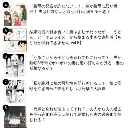
「義母の発言が許せない…！」嫁が義母に怒り爆
発！ 夫は仕方ないと言うけれど諦めるべき？
結婚前提の付き合いに喜ぶよし子だったが…「うど
ん」と「オムライス」から始まる小さな違和感【あ
なたが理解できません Vol.5】
「うるさいから子どもを連れて外に行って？」夫が
睡眠3時間でボロボロの妻に追い打ちをかける…妻の
反撃なるか？
「私が絶対に娘の可能性を開花させる…！」娘に高
額を注ぎ自分の夢を押しつけた母の大誤算
「元嫁と別れた理由ってそれ？」友人から夫の過去
を突っ込まれ不安…信じて結婚した夫の過去まで信
じれる？