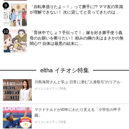
「自転車借りたよ～！」って勝手に!? ママ友の常識
が理解できない！ 次に貸してと言ってきたのは…
「育休中でしょ？手伝って！」嫁を好き勝手使う義
母のお願いを断りたい！ 頼みの綱の夫はまさかの無
関心!? 自体は最悪の結末に…
eltha イチオシ特集
川島海荷さんと学ぶ 日常に潜む“人身取引”のリアル
オリコンタイアップ特集
マクドナルドが40年にわたり支える「小学生の甲子
園」
オリコンタイアップ特集