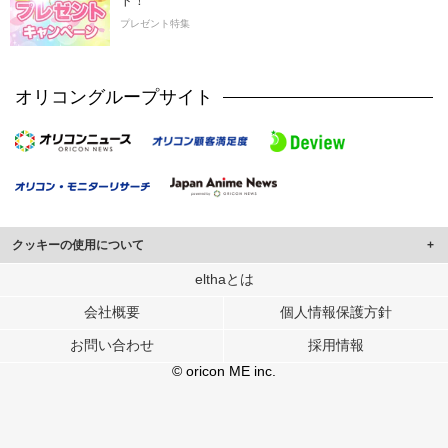
ト！
プレゼント特集
オリコングループサイト
クッキーの使用について
このサイトでは Cookie を使用して、ユーザーに合わせたコンテンツや広告の
elthaとは
表示、ソーシャル メディア機能の提供、広告の表示回数やクリック数の測定を
会社概要
個人情報保護方針
行っています。
また、ユーザーによるサイトの利用状況についても情報を収集し、ソーシャル
お問い合わせ
採用情報
メディアや広告配信、データ解析の各パートナーに提供しています。
各パートナーは、この情報とユーザーが各パートナーに提供した他の情報や、
© oricon ME inc.
ユーザーが各パートナーのサービスを使用したときに収集した他の情報を組み
合わせて使用することがあります。