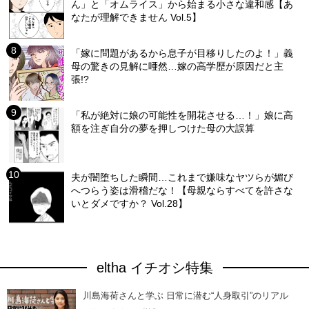
ん」と「オムライス」から始まる小さな違和感【あ
なたが理解できません Vol.5】
「嫁に問題があるから息子が目移りしたのよ！」義
母の驚きの見解に唖然…嫁の高学歴が原因だと主
張!?
「私が絶対に娘の可能性を開花させる…！」娘に高
額を注ぎ自分の夢を押しつけた母の大誤算
夫が闇堕ちした瞬間…これまで嫌味なヤツらが媚び
へつらう姿は滑稽だな！【母親ならすべてを許さな
いとダメですか？ Vol.28】
eltha イチオシ特集
川島海荷さんと学ぶ 日常に潜む“人身取引”のリアル