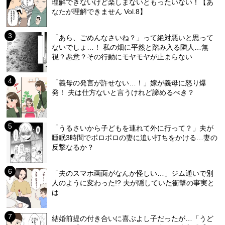
理解できないけど楽しまないともったいない！【あ
なたが理解できません Vol.8】
「あら、ごめんなさいね？」って絶対悪いと思って
ないでしょ…！ 私の畑に平然と踏み入る隣人…無
視？悪意？その行動にモヤモヤが止まらない
「義母の発言が許せない…！」嫁が義母に怒り爆
発！ 夫は仕方ないと言うけれど諦めるべき？
「うるさいから子どもを連れて外に行って？」夫が
睡眠3時間でボロボロの妻に追い打ちをかける…妻の
反撃なるか？
「夫のスマホ画面がなんか怪しい…」ジム通いで別
人のように変わった!? 夫が隠していた衝撃の事実と
は
結婚前提の付き合いに喜ぶよし子だったが…「うど