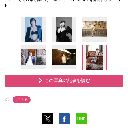
デビューから22年で初のスタイルブック『BE NUDE』を発売するTRF・YU-
KI
この写真の記事を読む
#ＴＲＦ