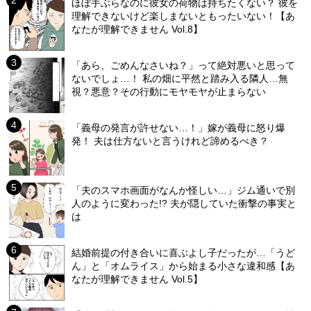
ほぼ手ぶらなのに彼女の荷物は持ちたくない？ 彼を
理解できないけど楽しまないともったいない！【あ
なたが理解できません Vol.8】
「あら、ごめんなさいね？」って絶対悪いと思って
ないでしょ…！ 私の畑に平然と踏み入る隣人…無
視？悪意？その行動にモヤモヤが止まらない
「義母の発言が許せない…！」嫁が義母に怒り爆
発！ 夫は仕方ないと言うけれど諦めるべき？
「夫のスマホ画面がなんか怪しい…」ジム通いで別
人のように変わった!? 夫が隠していた衝撃の事実と
は
結婚前提の付き合いに喜ぶよし子だったが…「うど
ん」と「オムライス」から始まる小さな違和感【あ
なたが理解できません Vol.5】