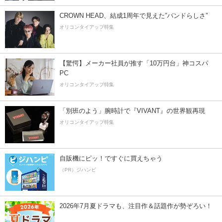
CROWN HEAD、結成1周年で見えた”バンドらしさ”
オリコンタイアップ特集
【驚愕】メーカー社員が推す「10万円台」神コスパ
PC
オリコンタイアップ特集
「別班のよう」腕時計で『VIVANT』の世界観再現
オリコンタイアップ特集
自販機にピッ！ですぐに買えちゃう
（PR）ジハンピ
2026年7月夏ドラマも、注目作＆話題作が勢ぞろい！