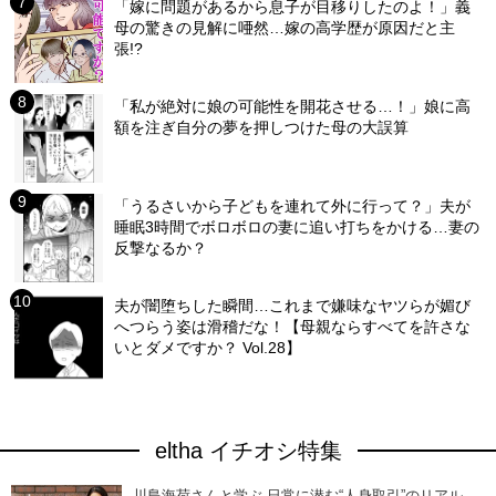
「嫁に問題があるから息子が目移りしたのよ！」義
母の驚きの見解に唖然…嫁の高学歴が原因だと主
張!?
「私が絶対に娘の可能性を開花させる…！」娘に高
額を注ぎ自分の夢を押しつけた母の大誤算
「うるさいから子どもを連れて外に行って？」夫が
睡眠3時間でボロボロの妻に追い打ちをかける…妻の
反撃なるか？
夫が闇堕ちした瞬間…これまで嫌味なヤツらが媚び
へつらう姿は滑稽だな！【母親ならすべてを許さな
いとダメですか？ Vol.28】
eltha イチオシ特集
川島海荷さんと学ぶ 日常に潜む“人身取引”のリアル