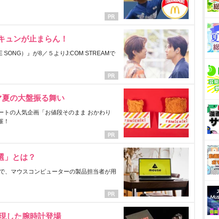
にキュンが止まらん！
ONG）』が8／５よりJ:COM STREAMで
マ夏の大盤振る舞い
ートの人気企画「お値段そのまま おかわり
催！
選」とは？
で、マウスコンピューターの製品担当者が用
表現した腕時計登場