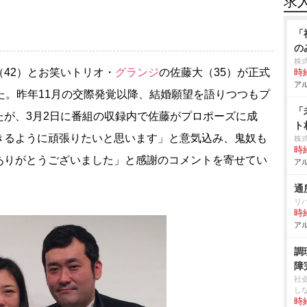
求
「
の
株
（42）とお笑いトリオ・
グランジ
の佐藤大（35）が正式
時給
アル
た。昨年11月の交際発覚以降、結婚願望を語りつつもプ
「
たが、3月2日に番組の収録内で佐藤がプロポーズに成
ト
きるように頑張りたいと思います」と意気込み、鬼奴も
株式
時給
ありがとうございました」と感謝のコメントを寄せてい
アル
通
リ
時給
アル
調
障
社
し
時給