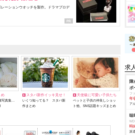
ラボレーションウオッチを製作。ドラマプロデ
求
障
ポ
フ
とめ
スタバ新作イッキ見せ！
天使級に可愛い子供たち
年収
猫写真集…
いくつ知ってる？ スタバ新
ペットと子供の仲良しショッ
アル
リ
作まとめ
ト他、SNS話題キッズまとめ
味
W
時給
派遣