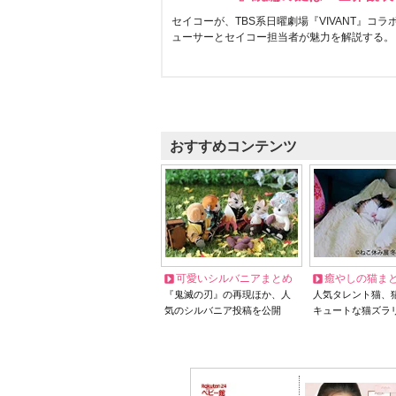
セイコーが、TBS系日曜劇場『VIVANT』コ
ューサーとセイコー担当者が魅力を解説する。
おすすめコンテンツ
可愛いシルバニアまとめ
癒やしの猫ま
『鬼滅の刃』の再現ほか、人
人気タレント猫、
気のシルバニア投稿を公開
キュートな猫ズラ