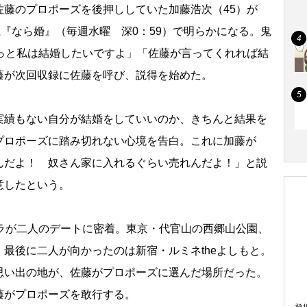
藤のプロポーズを後押ししていた加藤浩次（45）が
系『なら婚』（毎週水曜 深0：59）で明らかになる。鬼
ずっと私は結婚したいですよ」「佐藤が言ってくれれば結
藤が次回収録に佐藤を呼び、説得を始めた。
績もない自分が結婚をしていいのか、きちんと結果を
プロポーズに踏み切れない心境を告白。これに加藤が
んだよ！ 奴さん家に入れるぐらい売れんだよ！」と説
意したという。
ラが二人のデートに密着。東京・代官山の西郷山公園、
最後に二人が向かったのは新宿・ルミネtheよしもと。
思い出の地が、佐藤がプロポーズに選んだ場所だった。
藤がプロポーズを敢行する。