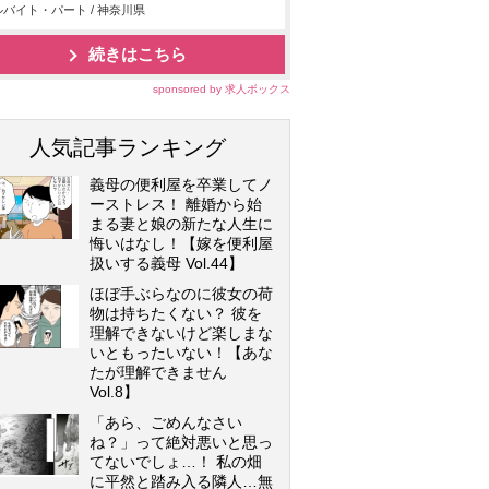
バイト・パート / 神奈川県
続きはこちら
sponsored by 求人ボックス
人気記事ランキング
義母の便利屋を卒業してノ
ーストレス！ 離婚から始
まる妻と娘の新たな人生に
悔いはなし！【嫁を便利屋
扱いする義母 Vol.44】
ほぼ手ぶらなのに彼女の荷
物は持ちたくない？ 彼を
理解できないけど楽しまな
いともったいない！【あな
たが理解できません
Vol.8】
「あら、ごめんなさい
ね？」って絶対悪いと思っ
てないでしょ…！ 私の畑
に平然と踏み入る隣人…無