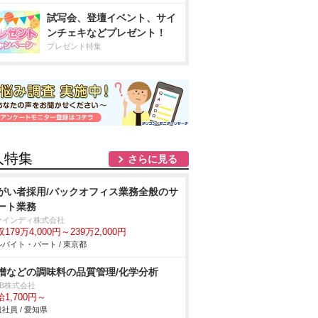
試写会、登壇イベント、サイ
ンチェキなどプレゼント！
プレゼント特集
人特集
さらに見る
がい者採用/バックオフィス業務全般のサ
ート業務
ァインディ株式会社
179万4,000円～239万2,000円
バイト・パート / 東京都
噌などの調味料の品質管理/化学分析
DB株式会社
1,700円～
社員 / 愛知県