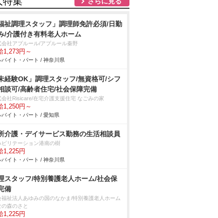
人特集
さらに見る
福祉調理スタッフ」調理師免許必須/日勤
み/介護付き有料老人ホーム
式会社アプルール/アプルール秦野
1,273円～
バイト・パート / 神奈川県
未経験OK」調理スタッフ/無資格可/シフ
相談可/高齢者住宅/社会保障完備
会社Risicare/在宅介護支援住宅 なごみの家
1,250円～
バイト・パート / 愛知県
所介護・デイサービス勤務の生活相談員
ハビリテーション港南の樹
1,225円
バイト・パート / 神奈川県
理スタッフ/特別養護老人ホーム/社会保
完備
会福祉法人あゆみの国のなかま/特別養護老人ホーム
なの森のさと
1,225円