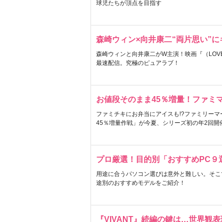
球児たちが頂点を目指す
森崎ウィン×向井康二“両片思い”
森崎ウィンと向井康二がW主演！映画『（LOVE S
最速配信。究極のピュアラブ！
お値段そのまま45％増量！ファミ
ファミチキにお弁当にアイスも!?ファミリーマ
45％増量作戦」が今夏、シリーズ初の年2回開
プロ厳選！目的別「おすすめPC９
用途に合うパソコン選びは意外と難しい。そこ
途別のおすすめモデルをご紹介！
『VIVANT』続編の鍵は…世界観