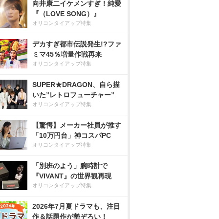
向井康二イケメンすぎ！純愛
『（LOVE SONG）』
オリコンタイアップ特集
デカすぎ都市伝説発生!?ファ
ミマ45％増量作戦再来
オリコンタイアップ特集
SUPER★DRAGON、自ら描
いた”レトロフューチャー”
オリコンタイアップ特集
【驚愕】メーカー社員が推す
「10万円台」神コスパPC
オリコンタイアップ特集
「別班のよう」腕時計で
『VIVANT』の世界観再現
オリコンタイアップ特集
2026年7月夏ドラマも、注目
作＆話題作が勢ぞろい！