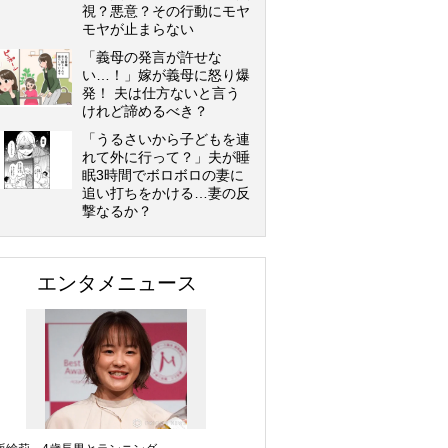
視？悪意？その行動にモヤ
モヤが止まらない
「義母の発言が許せな
い…！」嫁が義母に怒り爆
発！ 夫は仕方ないと言う
けれど諦めるべき？
「うるさいから子どもを連
れて外に行って？」夫が睡
眠3時間でボロボロの妻に
追い打ちをかける…妻の反
撃なるか？
エンタメニュース