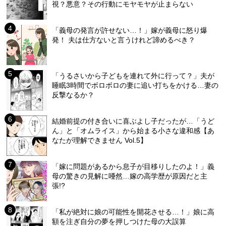
視？悪意？その行動にモヤモヤが止まらない
「義母の発言が許せない…！」嫁が義母に怒り爆
発！ 夫は仕方ないと言うけれど諦めるべき？
「うるさいから子どもを連れて外に行って？」夫が
睡眠3時間でボロボロの妻に追い打ちをかける…妻の
反撃なるか？
結婚前提の付き合いに喜ぶよし子だったが…「うど
ん」と「オムライス」から始まる小さな違和感【あ
なたが理解できません Vol.5】
「嫁に問題があるから息子が目移りしたのよ！」義
母の驚きの見解に唖然…嫁の高学歴が原因だと主
張!?
「私が絶対に娘の可能性を開花させる…！」娘に高
額を注ぎ自分の夢を押しつけた母の大誤算