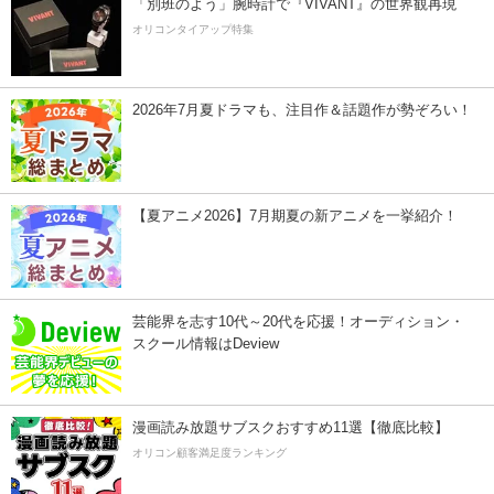
「別班のよう」腕時計で『VIVANT』の世界観再現
オリコンタイアップ特集
2026年7月夏ドラマも、注目作＆話題作が勢ぞろい！
【夏アニメ2026】7月期夏の新アニメを一挙紹介！
芸能界を志す10代～20代を応援！オーディション・
スクール情報はDeview
漫画読み放題サブスクおすすめ11選【徹底比較】
オリコン顧客満足度ランキング