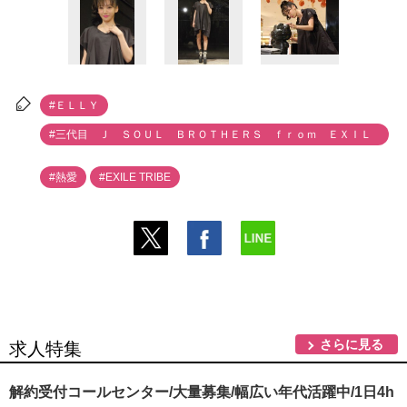
#ＥＬＬＹ
#三代目 Ｊ ＳＯＵＬ ＢＲＯＴＨＥＲＳ ｆｒｏｍ ＥＸＩＬ
Ｅ ＴＲＩＢＥ
#熱愛
#EXILE TRIBE
さらに見る
求人特集
解約受付コールセンター/大量募集/幅広い年代活躍中/1日4h