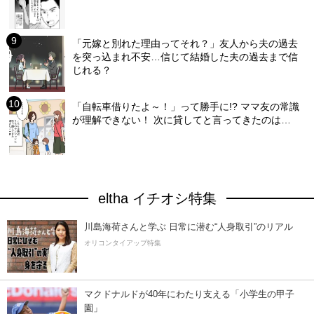
「元嫁と別れた理由ってそれ？」友人から夫の過去
を突っ込まれ不安…信じて結婚した夫の過去まで信
じれる？
「自転車借りたよ～！」って勝手に!? ママ友の常識
が理解できない！ 次に貸してと言ってきたのは…
eltha イチオシ特集
川島海荷さんと学ぶ 日常に潜む“人身取引”のリアル
オリコンタイアップ特集
マクドナルドが40年にわたり支える「小学生の甲子
園」