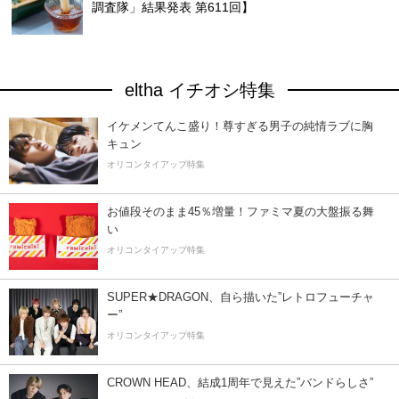
調査隊」結果発表 第611回】
eltha イチオシ特集
イケメンてんこ盛り！尊すぎる男子の純情ラブに胸
キュン
オリコンタイアップ特集
お値段そのまま45％増量！ファミマ夏の大盤振る舞
い
オリコンタイアップ特集
SUPER★DRAGON、自ら描いた”レトロフューチャ
ー”
オリコンタイアップ特集
CROWN HEAD、結成1周年で見えた”バンドらしさ”