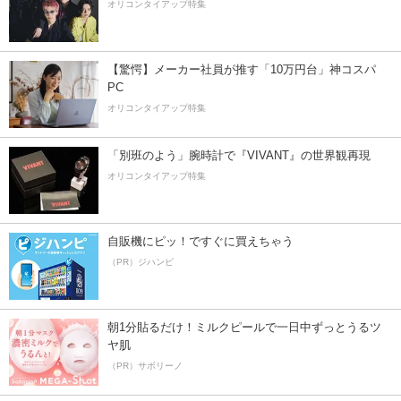
オリコンタイアップ特集
【驚愕】メーカー社員が推す「10万円台」神コスパ
PC
オリコンタイアップ特集
「別班のよう」腕時計で『VIVANT』の世界観再現
オリコンタイアップ特集
自販機にピッ！ですぐに買えちゃう
（PR）ジハンピ
朝1分貼るだけ！ミルクピールで一日中ずっとうるツ
ヤ肌
（PR）サボリーノ