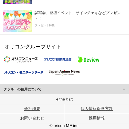
試写会、登壇イベント、サインチェキなどプレゼン
ト！
プレゼント特集
オリコングループサイト
クッキーの使用について
このサイトでは Cookie を使用して、ユーザーに合わせたコンテンツや広告の
elthaとは
表示、ソーシャル メディア機能の提供、広告の表示回数やクリック数の測定を
会社概要
個人情報保護方針
行っています。
また、ユーザーによるサイトの利用状況についても情報を収集し、ソーシャル
お問い合わせ
採用情報
メディアや広告配信、データ解析の各パートナーに提供しています。
各パートナーは、この情報とユーザーが各パートナーに提供した他の情報や、
© oricon ME inc.
ユーザーが各パートナーのサービスを使用したときに収集した他の情報を組み