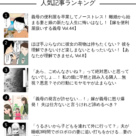
人気記事ランキング
義母の便利屋を卒業してノーストレス！ 離婚から始
まる妻と娘の新たな人生に悔いはなし！【嫁を便利
屋扱いする義母 Vol.44】
ほぼ手ぶらなのに彼女の荷物は持ちたくない？ 彼を
理解できないけど楽しまないともったいない！【あ
なたが理解できません Vol.8】
「あら、ごめんなさいね？」って絶対悪いと思って
ないでしょ…！ 私の畑に平然と踏み入る隣人…無
視？悪意？その行動にモヤモヤが止まらない
「義母の発言が許せない…！」嫁が義母に怒り爆
発！ 夫は仕方ないと言うけれど諦めるべき？
「うるさいから子どもを連れて外に行って？」夫が
睡眠3時間でボロボロの妻に追い打ちをかける…妻の