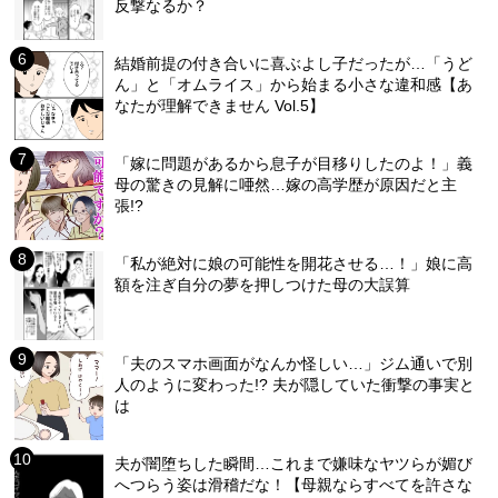
反撃なるか？
結婚前提の付き合いに喜ぶよし子だったが…「うど
ん」と「オムライス」から始まる小さな違和感【あ
なたが理解できません Vol.5】
「嫁に問題があるから息子が目移りしたのよ！」義
母の驚きの見解に唖然…嫁の高学歴が原因だと主
張!?
「私が絶対に娘の可能性を開花させる…！」娘に高
額を注ぎ自分の夢を押しつけた母の大誤算
「夫のスマホ画面がなんか怪しい…」ジム通いで別
人のように変わった!? 夫が隠していた衝撃の事実と
は
夫が闇堕ちした瞬間…これまで嫌味なヤツらが媚び
へつらう姿は滑稽だな！【母親ならすべてを許さな