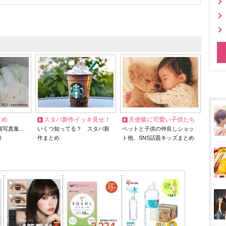
とめ
スタバ新作イッキ見せ！
天使級に可愛い子供たち
猫写真集…
いくつ知ってる？ スタバ新
ペットと子供の仲良しショッ
リ
作まとめ
ト他、SNS話題キッズまとめ