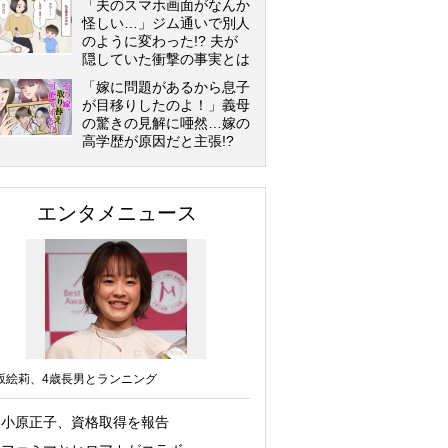
「夫のスマホ画面がなんか
怪しい…」ジム通いで別人
のように変わった!? 夫が
隠していた衝撃の事実とは
「嫁に問題があるから息子
が目移りしたのよ！」義母
の驚きの見解に唖然…嫁の
高学歴が原因だと主張!?
エンタメニュース
坂絵莉、4歳長男とランニング
小原正子、資格取得を報告