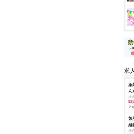
求
薬
ん
株
時給
アル
製
経
株