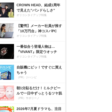
CROWN HEAD、結成1周年
で見えた”バンドらしさ”
オリコンタイアップ特集
【驚愕】メーカー社員が推す
「10万円台」神コスパPC
オリコンタイアップ特集
一番似合う登場人物は…
『VIVANT』限定ウオッチ
オリコンタイアップ特集
自販機にピッ！ですぐに買え
ちゃう
（PR）ジハンピ
朝1分貼るだけ！ミルクピー
ルで一日中ずっとうるツヤ肌
（PR）サボリーノ
2026年7月夏ドラマも、注目