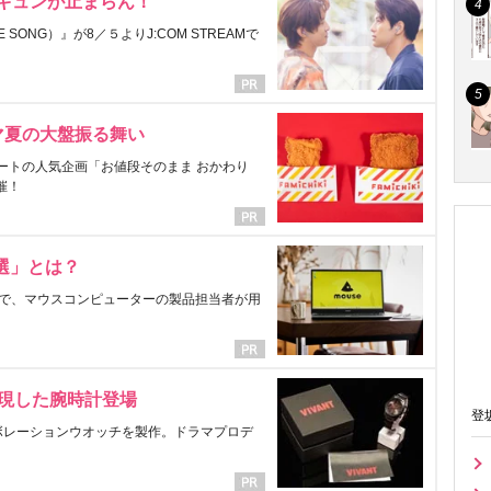
にキュンが止まらん！
ONG）』が8／５よりJ:COM STREAMで
マ夏の大盤振る舞い
ートの人気企画「お値段そのまま おかわり
催！
選」とは？
で、マウスコンピューターの製品担当者が用
表現した腕時計登場
登
ラボレーションウオッチを製作。ドラマプロデ