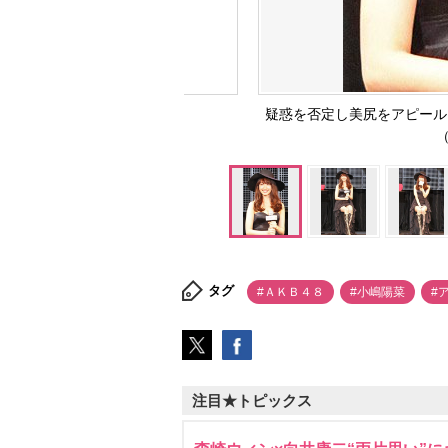
疑惑を否定し美尻をアピール
（
タグ
#ＡＫＢ４８
#小嶋陽菜
#
注目★トピックス