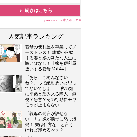
続きはこちら
sponsored by 求人ボックス
人気記事ランキング
義母の便利屋を卒業してノ
ーストレス！ 離婚から始
まる妻と娘の新たな人生に
悔いはなし！【嫁を便利屋
扱いする義母 Vol.44】
「あら、ごめんなさい
ね？」って絶対悪いと思っ
てないでしょ…！ 私の畑
に平然と踏み入る隣人…無
視？悪意？その行動にモヤ
モヤが止まらない
「義母の発言が許せな
い…！」嫁が義母に怒り爆
発！ 夫は仕方ないと言う
けれど諦めるべき？