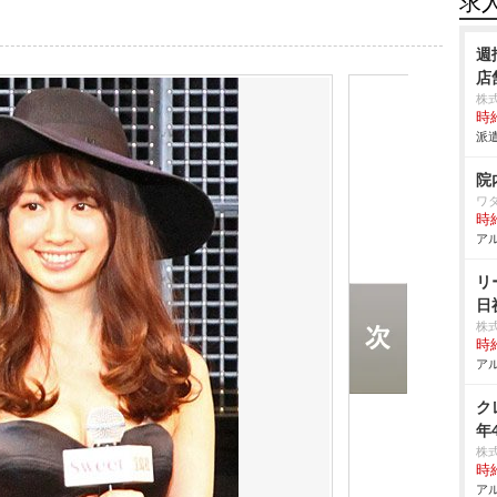
求
週
店
株
時給
派遣
院
ワ
時給
アル
リ
日
株
時給
アル
ク
年
株
時給
アル