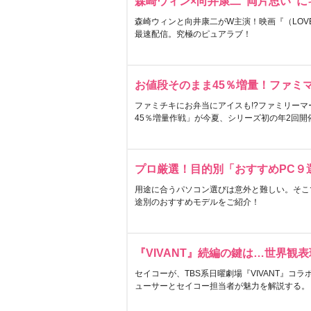
森崎ウィン×向井康二“両片思い”
森崎ウィンと向井康二がW主演！映画『（LOVE S
最速配信。究極のピュアラブ！
お値段そのまま45％増量！ファミ
ファミチキにお弁当にアイスも!?ファミリーマ
45％増量作戦」が今夏、シリーズ初の年2回開
プロ厳選！目的別「おすすめPC９
用途に合うパソコン選びは意外と難しい。そこ
途別のおすすめモデルをご紹介！
『VIVANT』続編の鍵は…世界観
セイコーが、TBS系日曜劇場『VIVANT』コ
ューサーとセイコー担当者が魅力を解説する。