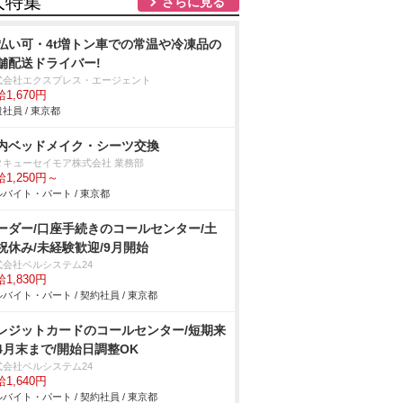
人特集
さらに見る
払い可・4t増トン車での常温や冷凍品の
舗配送ドライバー!
式会社エクスプレス・エージェント
1,670円
社員 / 東京都
内ベッドメイク・シーツ交換
タキューセイモア株式会社 業務部
1,250円～
バイト・パート / 東京都
ーダー/口座手続きのコールセンター/土
祝休み/未経験歓迎/9月開始
式会社ベルシステム24
1,830円
バイト・パート / 契約社員 / 東京都
レジットカードのコールセンター/短期来
4月末まで/開始日調整OK
式会社ベルシステム24
1,640円
バイト・パート / 契約社員 / 東京都