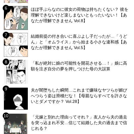
ほぼ手ぶらなのに彼女の荷物は持ちたくない？ 彼を
理解できないけど楽しまないともったいない！【あ
なたが理解できません Vol.8】
結婚前提の付き合いに喜ぶよし子だったが…「うど
ん」と「オムライス」から始まる小さな違和感【あ
なたが理解できません Vol.5】
「私が絶対に娘の可能性を開花させる…！」娘に高
額を注ぎ自分の夢を押しつけた母の大誤算
夫が闇堕ちした瞬間…これまで嫌味なヤツらが媚び
へつらう姿は滑稽だな！【母親ならすべてを許さな
いとダメですか？ Vol.28】
「元嫁と別れた理由ってそれ？」友人から夫の過去
を突っ込まれ不安…信じて結婚した夫の過去まで信
じれる？