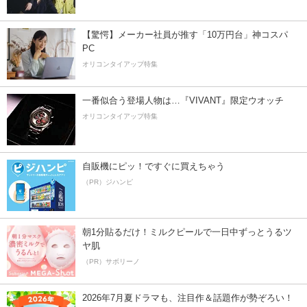
【驚愕】メーカー社員が推す「10万円台」神コスパ
PC
オリコンタイアップ特集
一番似合う登場人物は…『VIVANT』限定ウオッチ
オリコンタイアップ特集
自販機にピッ！ですぐに買えちゃう
（PR）ジハンピ
朝1分貼るだけ！ミルクピールで一日中ずっとうるツ
ヤ肌
（PR）サボリーノ
2026年7月夏ドラマも、注目作＆話題作が勢ぞろい！