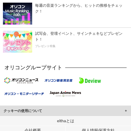
毎週の音楽ランキングから、ヒットの推移をチェッ
ク！
試写会、登壇イベント、サインチェキなどプレゼン
ト！
プレゼント特集
オリコングループサイト
クッキーの使用について
このサイトでは Cookie を使用して、ユーザーに合わせたコンテンツや広告の
elthaとは
表示、ソーシャル メディア機能の提供、広告の表示回数やクリック数の測定を
会社概要
個人情報保護方針
行っています。