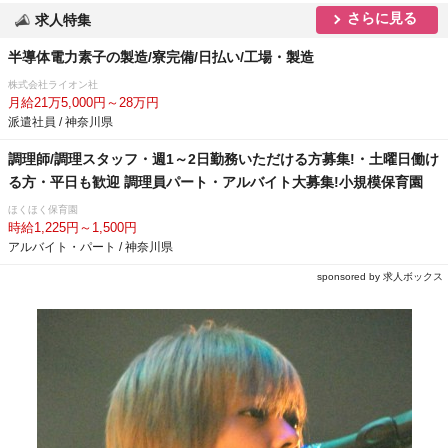
さらに見る
求人特集
半導体電力素子の製造/寮完備/日払い/工場・製造
株式会社ライオン社
月給21万5,000円～28万円
派遣社員 / 神奈川県
調理師/調理スタッフ・週1～2日勤務いただける方募集!・土曜日働け
る方・平日も歓迎 調理員パート・アルバイト大募集!小規模保育園
ほくほく保育園
時給1,225円～1,500円
アルバイト・パート / 神奈川県
sponsored by 求人ボックス