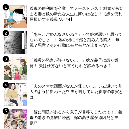
義母の便利屋を卒業してノーストレス！ 離婚から始
まる妻と娘の新たな人生に悔いはなし！【嫁を便利
屋扱いする義母 Vol.44】
「あら、ごめんなさいね？」って絶対悪いと思って
ないでしょ…！ 私の畑に平然と踏み入る隣人…無
視？悪意？その行動にモヤモヤが止まらない
「義母の発言が許せない…！」嫁が義母に怒り爆
発！ 夫は仕方ないと言うけれど諦めるべき？
「夫のスマホ画面がなんか怪しい…」ジム通いで別
人のように変わった!? 夫が隠していた衝撃の事実と
は
「嫁に問題があるから息子が目移りしたのよ！」義
母の驚きの見解に唖然…嫁の高学歴が原因だと主
張!?