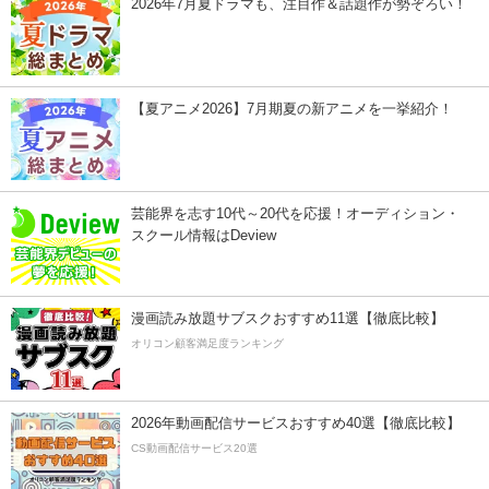
2026年7月夏ドラマも、注目作＆話題作が勢ぞろい！
【夏アニメ2026】7月期夏の新アニメを一挙紹介！
芸能界を志す10代～20代を応援！オーディション・
スクール情報はDeview
漫画読み放題サブスクおすすめ11選【徹底比較】
オリコン顧客満足度ランキング
2026年動画配信サービスおすすめ40選【徹底比較】
CS動画配信サービス20選