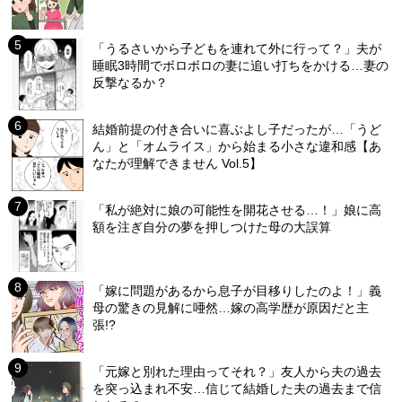
「うるさいから子どもを連れて外に行って？」夫が
睡眠3時間でボロボロの妻に追い打ちをかける…妻の
反撃なるか？
結婚前提の付き合いに喜ぶよし子だったが…「うど
ん」と「オムライス」から始まる小さな違和感【あ
なたが理解できません Vol.5】
「私が絶対に娘の可能性を開花させる…！」娘に高
額を注ぎ自分の夢を押しつけた母の大誤算
「嫁に問題があるから息子が目移りしたのよ！」義
母の驚きの見解に唖然…嫁の高学歴が原因だと主
張!?
「元嫁と別れた理由ってそれ？」友人から夫の過去
を突っ込まれ不安…信じて結婚した夫の過去まで信