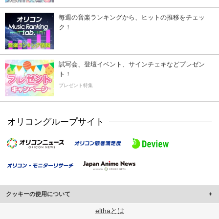
毎週の音楽ランキングから、ヒットの推移をチェッ
ク！
試写会、登壇イベント、サインチェキなどプレゼン
ト！
プレゼント特集
オリコングループサイト
クッキーの使用について
このサイトでは Cookie を使用して、ユーザーに合わせたコンテンツや広告の
elthaとは
表示、ソーシャル メディア機能の提供、広告の表示回数やクリック数の測定を