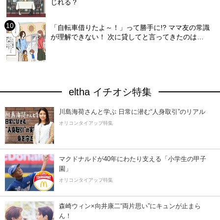
じれる？
「自転車借りたよ～！」って勝手に!? ママ友の常識
が理解できない！ 次に貸してと言ってきたのは…
eltha イチオシ特集
川島海荷さんと学ぶ 日常に潜む“人身取引”のリアル
オリコンタイアップ特集
マクドナルドが40年にわたり支える「小学生の甲子
園」
オリコンタイアップ特集
森崎ウィン×向井康二“両片思い”にキュンが止まら
ん！