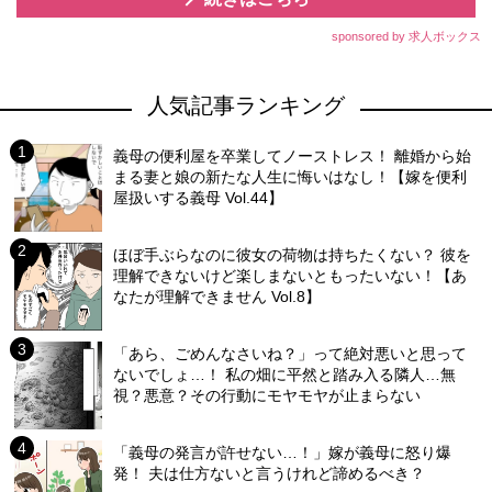
sponsored by 求人ボックス
人気記事ランキング
義母の便利屋を卒業してノーストレス！ 離婚から始
まる妻と娘の新たな人生に悔いはなし！【嫁を便利
屋扱いする義母 Vol.44】
ほぼ手ぶらなのに彼女の荷物は持ちたくない？ 彼を
理解できないけど楽しまないともったいない！【あ
なたが理解できません Vol.8】
「あら、ごめんなさいね？」って絶対悪いと思って
ないでしょ…！ 私の畑に平然と踏み入る隣人…無
視？悪意？その行動にモヤモヤが止まらない
「義母の発言が許せない…！」嫁が義母に怒り爆
発！ 夫は仕方ないと言うけれど諦めるべき？