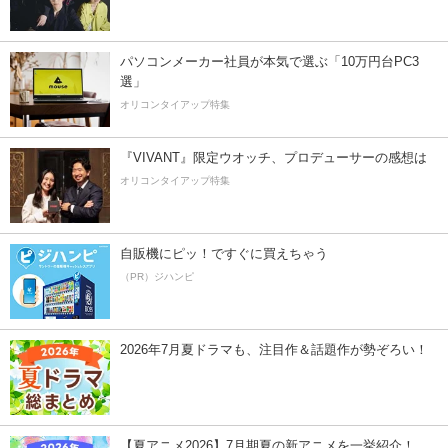
パソコンメーカー社員が本気で選ぶ「10万円台PC3
選」
オリコンタイアップ特集
『VIVANT』限定ウオッチ、プロデューサーの感想は
オリコンタイアップ特集
自販機にピッ！ですぐに買えちゃう
（PR）ジハンピ
2026年7月夏ドラマも、注目作＆話題作が勢ぞろい！
【夏アニメ2026】7月期夏の新アニメを一挙紹介！