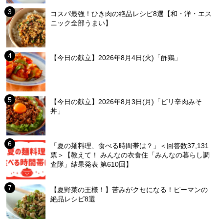
コスパ最強！ひき肉の絶品レシピ8選【和・洋・エス
ニック全部うまい】
【今日の献立】2026年8月4日(火)「酢鶏」
【今日の献立】2026年8月3日(月)「ピリ辛肉みそ
丼」
「夏の麺料理、食べる時間帯は？」＜回答数37,131
票＞【教えて！ みんなの衣食住「みんなの暮らし調
査隊」結果発表 第610回】
【夏野菜の王様！】苦みがクセになる！ピーマンの
絶品レシピ8選