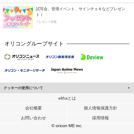
試写会、登壇イベント、サインチェキなどプレゼン
ト！
プレゼント特集
オリコングループサイト
クッキーの使用について
このサイトでは Cookie を使用して、ユーザーに合わせたコンテンツや広告の
elthaとは
表示、ソーシャル メディア機能の提供、広告の表示回数やクリック数の測定を
会社概要
個人情報保護方針
行っています。
また、ユーザーによるサイトの利用状況についても情報を収集し、ソーシャル
お問い合わせ
採用情報
メディアや広告配信、データ解析の各パートナーに提供しています。
各パートナーは、この情報とユーザーが各パートナーに提供した他の情報や、
© oricon ME inc.
ユーザーが各パートナーのサービスを使用したときに収集した他の情報を組み
合わせて使用することがあります。