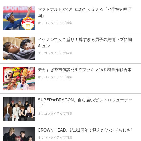
マクドナルドが40年にわたり支える「小学生の甲子
園」
オリコンタイアップ特集
イケメンてんこ盛り！尊すぎる男子の純情ラブに胸
キュン
オリコンタイアップ特集
デカすぎ都市伝説発生!?ファミマ45％増量作戦再来
オリコンタイアップ特集
SUPER★DRAGON、自ら描いた”レトロフューチャ
ー”
オリコンタイアップ特集
CROWN HEAD、結成1周年で見えた”バンドらしさ”
オリコンタイアップ特集