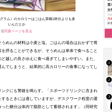
査
女
日
00グラム）のカロリーはごはん茶碗1杯分よりも多
月給
派遣
いんだとか
写真ページを見る
うめんの材料は小麦と塩。ごはんの場合はおかずで胃
素を摂ることができるが、そうめんは単体で食べること
のど越しの良さゆえに食べ過ぎてしまいやすい。また、
選んでしまうと、結果的に高カロリーの食事になってし
ンクにも警鐘を鳴らす。「スポーツドリンクに含まれ
をするときには適していますが、デスクワーク程度の運
余った糖分は体内で脂肪として蓄積されます」（同研究