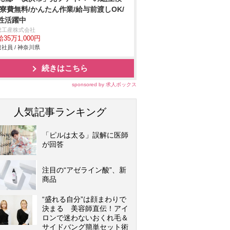
/寮費無料/かんたん作業/給与前渡しOK/
性活躍中
総工産株式会社
35万1,000円
社員 / 神奈川県
続きはこちら
sponsored by 求人ボックス
人気記事ランキング
「ピルは太る」誤解に医師
が回答
注目の“アゼライン酸”、新
商品
“盛れる自分”は顔まわりで
決まる 美容師直伝！アイ
ロンで迷わないおくれ毛＆
サイドバング簡単セット術