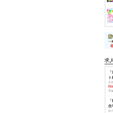
求
「
ト
医
時給
アル
「
住
株式