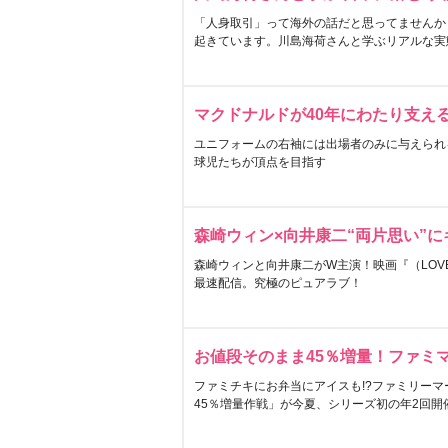
「人身取引」って海外の話だと思ってませんか
起きています。川島海荷さんと学ぶリアルな実
マクドナルドが40年にわたり支え
ユニフォームの右袖には出場者のみに与えられ
球児たちが頂点を目指す
森崎ウィン×向井康二“両片思い”
森崎ウィンと向井康二がW主演！映画『（LOVE S
最速配信。究極のピュアラブ！
お値段そのまま45％増量！ファミ
ファミチキにお弁当にアイスも!?ファミリーマ
45％増量作戦」が今夏、シリーズ初の年2回開