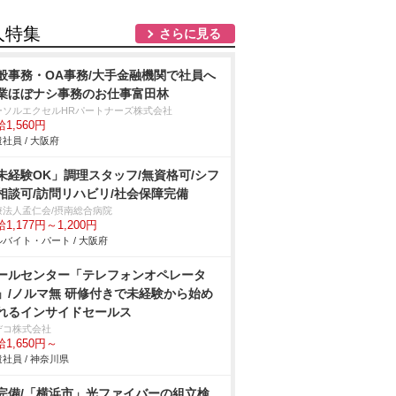
人特集
さらに見る
般事務・OA事務/大手金融機関で社員へ
業ほぼナシ事務のお仕事富田林
ーソルエクセルHRパートナーズ株式会社
1,560円
社員 / 大阪府
未経験OK」調理スタッフ/無資格可/シフ
相談可/訪問リハビリ/社会保障完備
療法人孟仁会/摂南総合病院
1,177円～1,200円
バイト・パート / 大阪府
ールセンター「テレフォンオペレータ
」/ノルマ無 研修付きで未経験から始め
れるインサイドセールス
デコ株式会社
1,650円～
社員 / 神奈川県
完備/「横浜市」光ファイバーの組立検