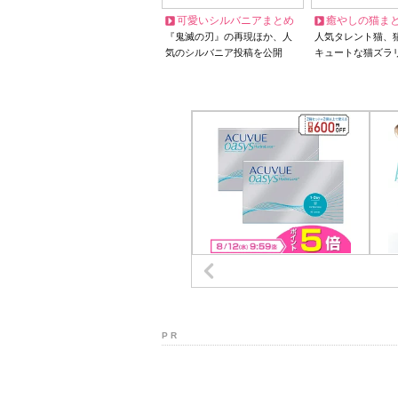
可愛いシルバニアまとめ
癒やしの猫ま
『鬼滅の刃』の再現ほか、人
人気タレント猫、
気のシルバニア投稿を公開
キュートな猫ズラ
P R