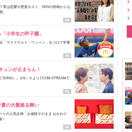
？実は恋愛や悪質ホスト、SNSの投稿からも
態。
る「小学生の甲子園」
る「マクドナルド・ワッペン」をつけて学童
にキュンが止まらん！
ONG）』が8／５よりJ:COM STREAMで
マ夏の大盤振る舞い
ートの人気企画「お値段そのまま おかわり
催！