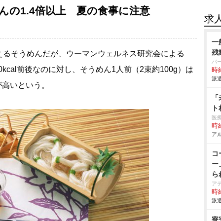
の1.4倍以上 夏の食事に注意
求
一
残
るそうめんだが、ウーマンウェルネス研究会による
パ
0kcal前後なのに対し、そうめん1人前（2束約100g）は
時給
派遣
ーが高いという。
「
ト
医
時給
アル
コ
ー
ら
ア
時給
派遣
寮