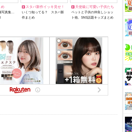
とめ
スタバ新作イッキ見せ！
天使級に可愛い子供たち
猫写真集…
いくつ知ってる？ スタバ新
ペットと子供の仲良しショッ
リ
作まとめ
ト他、SNS話題キッズまとめ