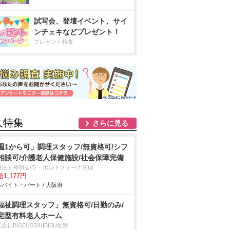
試写会、登壇イベント、サイ
ンチェキなどプレゼント！
プレゼント特集
人特集
さらに見る
週1から可」調理スタッフ/無資格可/シフ
相談可/介護老人保健施設/社会保障完備
療法人神明会/ラ・ポルトフィーナ高槻
1,177円
バイト・パート / 大阪府
福祉調理スタッフ」無資格可/日勤のみ/
宅型有料老人ホーム
会社BISCUSS/HIBISU生野