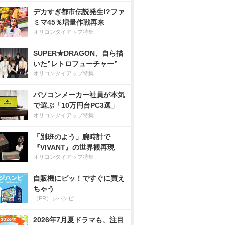
デカすぎ都市伝説発生!?ファ
ミマ45％増量作戦再来
オリコンタイアップ特集
SUPER★DRAGON、自ら描
いた”レトロフューチャー”
オリコンタイアップ特集
パソコンメーカー社員が本気
で選ぶ「10万円台PC3選」
オリコンタイアップ特集
「別班のよう」腕時計で
『VIVANT』の世界観再現
オリコンタイアップ特集
自販機にピッ！ですぐに買え
ちゃう
（PR）ジハンピ
2026年7月夏ドラマも、注目