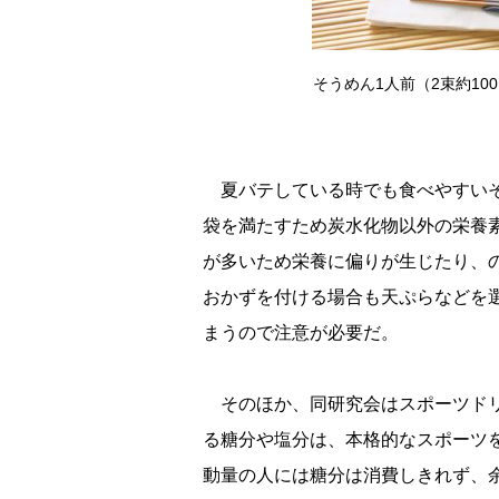
そうめん1人前（2束約1
夏バテしている時でも食べやすいそ
袋を満たすため炭水化物以外の栄養
が多いため栄養に偏りが生じたり、
おかずを付ける場合も天ぷらなどを
まうので注意が必要だ。
そのほか、同研究会はスポーツドリ
る糖分や塩分は、本格的なスポーツ
動量の人には糖分は消費しきれず、