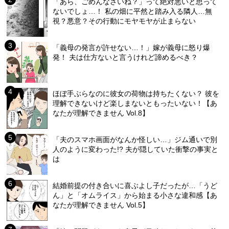
「あら、ごめんなさいね？」って絶対悪いと思って
ないでしょ…！ 私の畑に平然と踏み入る隣人…無
視？悪意？その行動にモヤモヤが止まらない
「義母の発言が許せない…！」嫁が義母に怒り爆
発！ 夫は仕方ないと言うけれど諦めるべき？
ほぼ手ぶらなのに彼女の荷物は持ちたくない？ 彼を
理解できないけど楽しまないともったいない！【あ
なたが理解できません Vol.8】
「夫のスマホ画面がなんか怪しい…」ジム通いで別
人のように変わった!? 夫が隠していた衝撃の事実と
は
結婚前提の付き合いに喜ぶよし子だったが…「うど
ん」と「オムライス」から始まる小さな違和感【あ
なたが理解できません Vol.5】