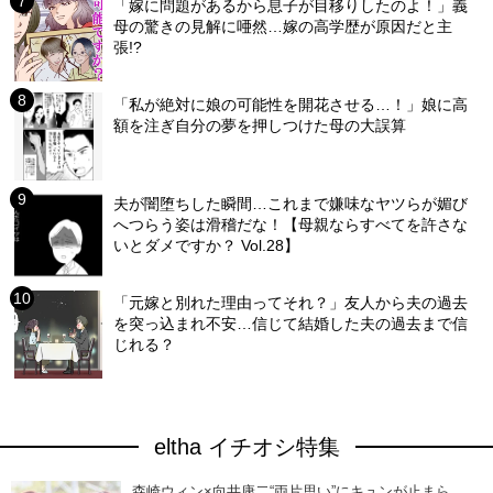
「嫁に問題があるから息子が目移りしたのよ！」義
母の驚きの見解に唖然…嫁の高学歴が原因だと主
張!?
「私が絶対に娘の可能性を開花させる…！」娘に高
額を注ぎ自分の夢を押しつけた母の大誤算
夫が闇堕ちした瞬間…これまで嫌味なヤツらが媚び
へつらう姿は滑稽だな！【母親ならすべてを許さな
いとダメですか？ Vol.28】
「元嫁と別れた理由ってそれ？」友人から夫の過去
を突っ込まれ不安…信じて結婚した夫の過去まで信
じれる？
eltha イチオシ特集
森崎ウィン×向井康二“両片思い”にキュンが止まら