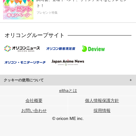
ト！
プレゼント特集
オリコングループサイト
クッキーの使用について
このサイトでは Cookie を使用して、ユーザーに合わせたコンテンツや広告の
elthaとは
表示、ソーシャル メディア機能の提供、広告の表示回数やクリック数の測定を
会社概要
個人情報保護方針
行っています。
また、ユーザーによるサイトの利用状況についても情報を収集し、ソーシャル
お問い合わせ
採用情報
メディアや広告配信、データ解析の各パートナーに提供しています。
各パートナーは、この情報とユーザーが各パートナーに提供した他の情報や、
© oricon ME inc.
ユーザーが各パートナーのサービスを使用したときに収集した他の情報を組み
合わせて使用することがあります。