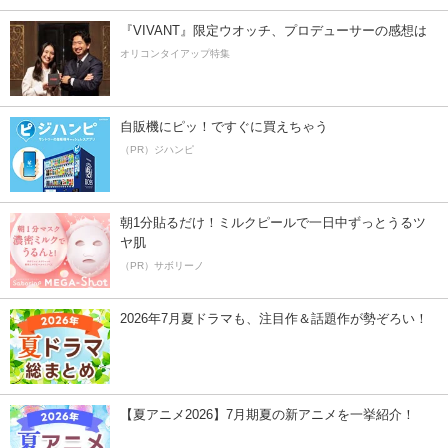
『VIVANT』限定ウオッチ、プロデューサーの感想は
オリコンタイアップ特集
自販機にピッ！ですぐに買えちゃう
（PR）ジハンピ
朝1分貼るだけ！ミルクピールで一日中ずっとうるツ
ヤ肌
（PR）サボリーノ
2026年7月夏ドラマも、注目作＆話題作が勢ぞろい！
【夏アニメ2026】7月期夏の新アニメを一挙紹介！