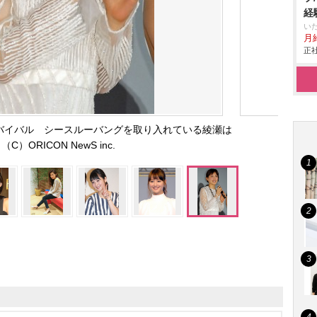
経
い
月給
正社
リバイバル シースルーバングを取り入れている綾瀬は
（C）ORICON NewS inc.