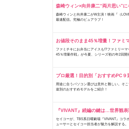
森崎ウィン×向井康二“両片思い”
森崎ウィンと向井康二がW主演！映画『（LOVE S
最速配信。究極のピュアラブ！
お値段そのまま45％増量！ファミ
ファミチキにお弁当にアイスも!?ファミリーマ
45％増量作戦」が今夏、シリーズ初の年2回開
プロ厳選！目的別「おすすめPC９
用途に合うパソコン選びは意外と難しい。そこ
途別のおすすめモデルをご紹介！
『VIVANT』続編の鍵は…世界観
セイコーが、TBS系日曜劇場『VIVANT』コ
ューサーとセイコー担当者が魅力を解説する。