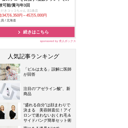
験可能/賞与年3回
ただきコッコちゃん 北1条店
34万6,350円～45万5,000円
員 / 北海道
続きはこちら
sponsored by 求人ボックス
人気記事ランキング
「ピルは太る」誤解に医師
が回答
注目の“アゼライン酸”、新
商品
“盛れる自分”は顔まわりで
決まる 美容師直伝！アイ
ロンで迷わないおくれ毛＆
サイドバング簡単セット術