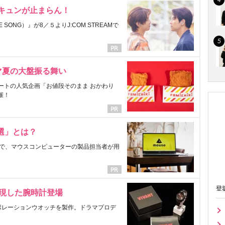
にキュンが止まらん！
ONG）』が8／５よりJ:COM STREAMで
マ夏の大盤振る舞い
ートの人気企画「お値段そのまま おかわり
催！
選」とは？
で、マウスコンピューターの製品担当者が用
登
表現した腕時計登場
ラボレーションウオッチを製作。ドラマプロデ