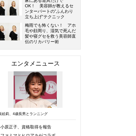
家にある道具だけで
OK！ 美容師が教えるセ
ンターパートの”ふんわり
立ち上げ”テクニック
梅雨でも怖くない！ アホ
毛や顔周り、湿気で死んだ
髪や寝グセを救う美容師直
伝のリカバリー術
エンタメニュース
坂絵莉、4歳長男とランニング
小原正子、資格取得を報告
ファミマとヒロアカがコラボ