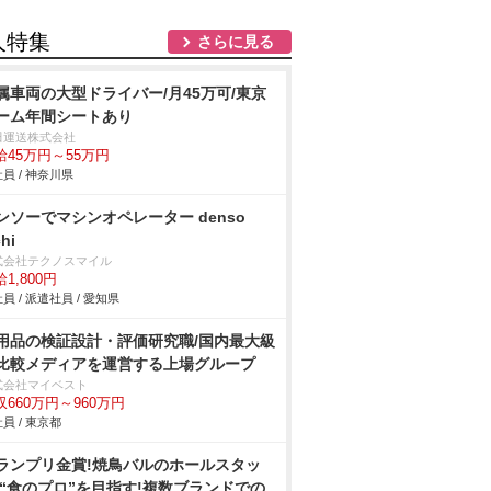
人特集
さらに見る
属車両の大型ドライバー/月45万可/東京
ーム年間シートあり
田運送株式会社
給45万円～55万円
員 / 神奈川県
ンソーでマシンオペレーター denso
chi
式会社テクノスマイル
1,800円
員 / 派遣社員 / 愛知県
用品の検証設計・評価研究職/国内最大級
比較メディアを運営する上場グループ
式会社マイベスト
収660万円～960万円
員 / 東京都
ランプリ金賞!焼鳥バルのホールスタッ
/“食のプロ”を目指す!複数ブランドでの