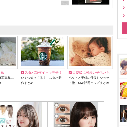
とめ
スタバ新作イッキ見せ！
天使級に可愛い子供たち
猫写真集…
いくつ知ってる？ スタバ新
ペットと子供の仲良しショッ
リ
作まとめ
ト他、SNS話題キッズまとめ