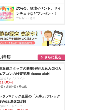
試写会、登壇イベント、サイ
ンチェキなどプレゼント！
プレゼント特集
人特集
さらに見る
造派遣スタッフの募集!寮住み込みOK!カ
エアコンの検査業務 denso aichi
式会社テクノスマイル
1,800円
員 / 派遣社員 / 愛知県
ンタメ×テック企業の「人事」/フレック
制/完全週休2日制
式会社ユートニック