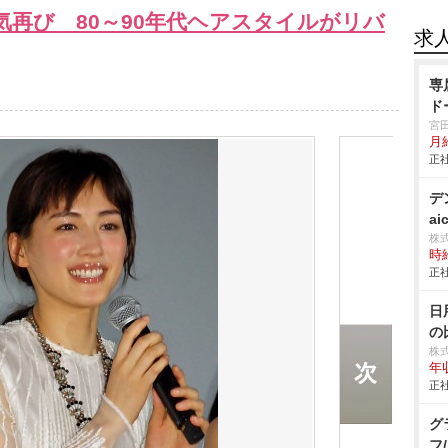
再び 80～90年代ヘアスタイルがリバ
求
専
ド
宮
月
正社
デ
ai
株
時給
正社
日
の
株
年
正社
グ
フ