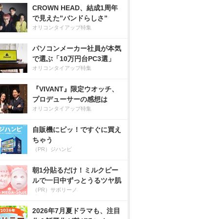
CROWN HEAD、結成1周年
で見えた”バンドらしさ”
オリコンタイアップ特集
パソコンメーカー社員が本気
で選ぶ「10万円台PC3選」
オリコンタイアップ特集
『VIVANT』限定ウオッチ、
プロデューサーの感想は
オリコンタイアップ特集
自販機にピッ！ですぐに買え
ちゃう
（PR）ジハンピ
朝1分貼るだけ！ミルクピー
ルで一日中ずっとうるツヤ肌
（PR）サボリーノ
2026年7月夏ドラマも、注目