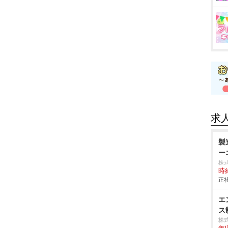
求
製
ー
株
時給
正社
エ
ス
株