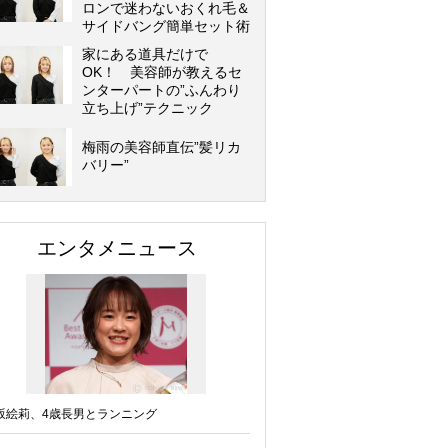
ロンで迷わないおくれ毛＆
サイドバング簡単セット術
家にある道具だけで
OK！ 美容師が教えるセ
ンターパートの”ふんわり
立ち上げ”テクニック
梅雨の美容師直伝”髪リカ
バリー”
エンタメニュース
坂絵莉、4歳長男とランニング