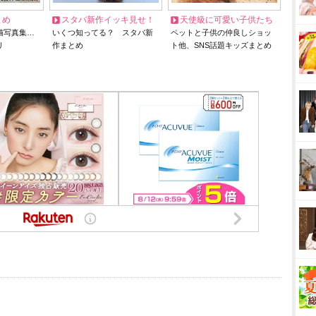
とめ
スタバ新作イッキ見せ！
天使級に可愛い子供たち
猫写真集…
いくつ知ってる？ スタバ新
ペットと子供の仲良しショッ
リ
作まとめ
ト他、SNS話題キッズまとめ