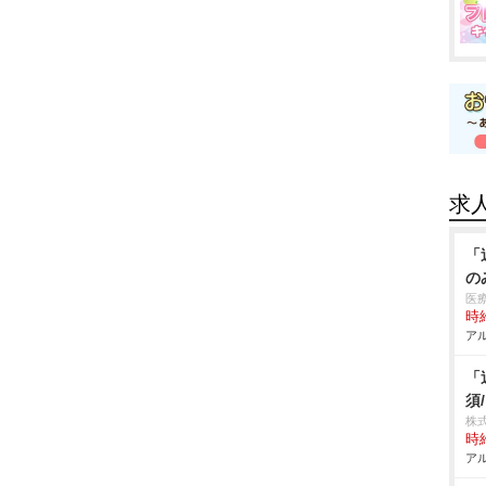
求
「
の
医
時給
アル
「
須
株
時給
アル