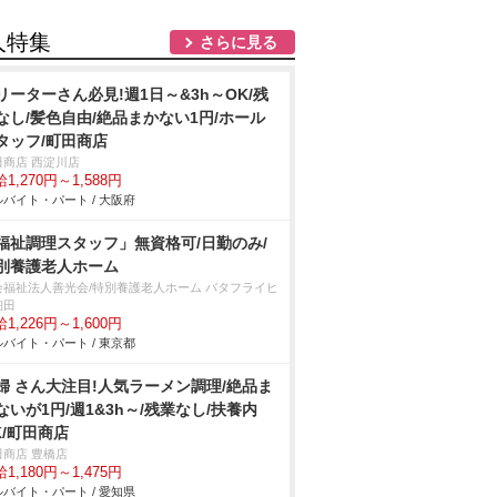
人特集
さらに見る
リーターさん必見!週1日～&3h～OK/残
なし/髪色自由/絶品まかない1円/ホール
タッフ/町田商店
田商店 西淀川店
1,270円～1,588円
バイト・パート / 大阪府
福祉調理スタッフ」無資格可/日勤のみ/
別養護老人ホーム
会福祉法人善光会/特別養護老人ホーム バタフライヒ
細田
1,226円～1,600円
バイト・パート / 東京都
婦 さん大注目!人気ラーメン調理/絶品ま
ないが1円/週1&3h～/残業なし/扶養内
K/町田商店
田商店 豊橋店
1,180円～1,475円
バイト・パート / 愛知県