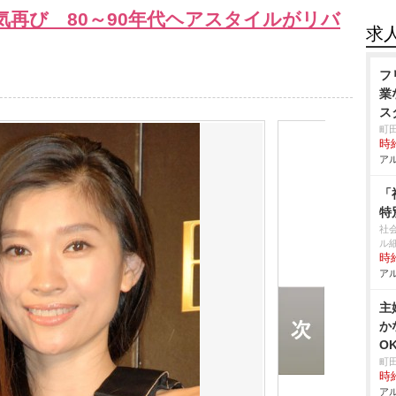
再び 80～90年代ヘアスタイルがリバ
求
フ
業
ス
町
時給
アル
「
特
社
ル
時給
アル
主
か
O
町
時給
アル