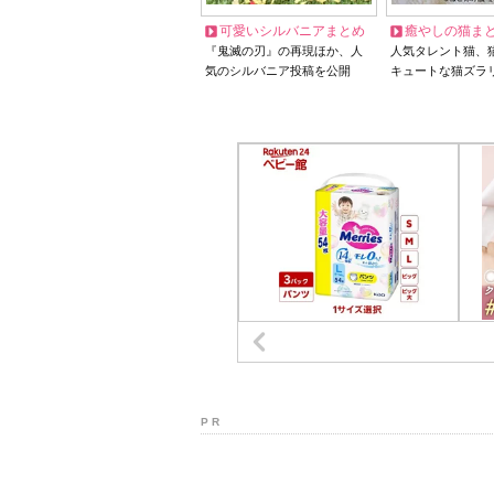
可愛いシルバニアまとめ
癒やしの猫ま
『鬼滅の刃』の再現ほか、人
人気タレント猫、
気のシルバニア投稿を公開
キュートな猫ズラ
P R