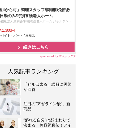
週4から可」調理スタッフ/調理師免許必
/日勤のみ/特別養護老人ホーム
会福祉法人順明会/特別養護老人ホーム ジャルダン・
ラ
1,300円
バイト・パート / 愛知県
続きはこちら
sponsored by 求人ボックス
人気記事ランキング
「ピルは太る」誤解に医師
が回答
注目の“アゼライン酸”、新
商品
“盛れる自分”は顔まわりで
決まる 美容師直伝！アイ