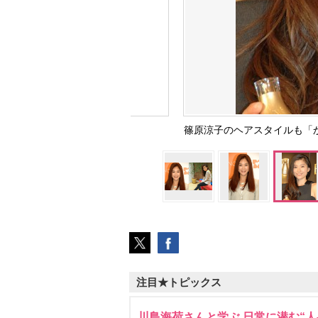
篠原涼子のヘアスタイルも「かきあ
注目★トピックス
川島海荷さんと学ぶ 日常に潜む“人