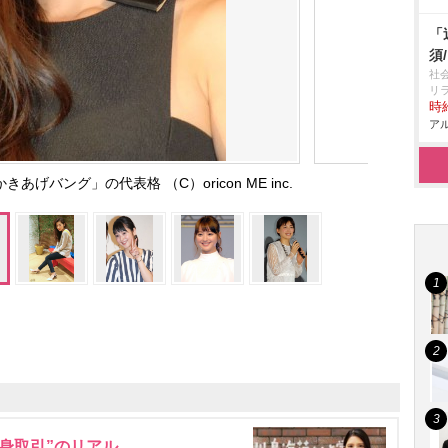
「
須
社
リ
時給
アル
げバング」の代表格 （C）oricon ME inc.
身取引”のリアル