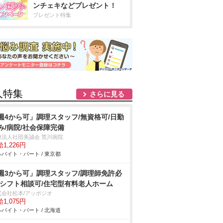
ンチェキなどプレゼント！
プレゼント特集
人特集
さらに見る
週4から可」調理スタッフ/無資格可/日勤
み/病院/社会保障完備
療法人社団美誠会 荒川病院
1,226円
バイト・パート / 東京都
週3から可」調理スタッフ/調理師免許必
/シフト相談可/住宅型有料老人ホーム
式会社松本/アッポジオ
1,075円
バイト・パート / 北海道