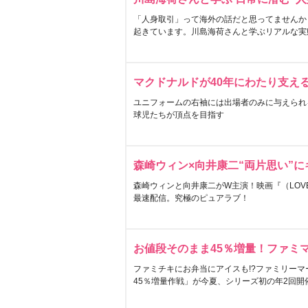
「人身取引」って海外の話だと思ってませんか
起きています。川島海荷さんと学ぶリアルな実
マクドナルドが40年にわたり支え
ユニフォームの右袖には出場者のみに与えられ
球児たちが頂点を目指す
森崎ウィン×向井康二“両片思い”
森崎ウィンと向井康二がW主演！映画『（LOVE S
最速配信。究極のピュアラブ！
お値段そのまま45％増量！ファミ
ファミチキにお弁当にアイスも!?ファミリーマ
45％増量作戦」が今夏、シリーズ初の年2回開