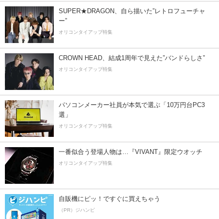
SUPER★DRAGON、自ら描いた”レトロフューチャ
ー”
オリコンタイアップ特集
CROWN HEAD、結成1周年で見えた”バンドらしさ”
オリコンタイアップ特集
パソコンメーカー社員が本気で選ぶ「10万円台PC3
選」
オリコンタイアップ特集
一番似合う登場人物は…『VIVANT』限定ウオッチ
オリコンタイアップ特集
自販機にピッ！ですぐに買えちゃう
（PR）ジハンピ