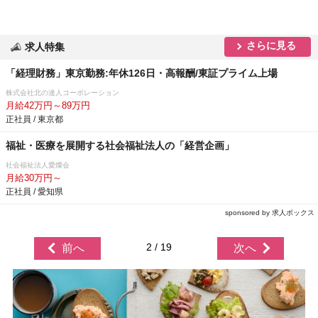
さらに見る
求人特集
「経理財務」東京勤務:年休126日・高報酬/東証プライム上場
株式会社北の達人コーポレーション
月給42万円～89万円
正社員 / 東京都
福祉・医療を展開する社会福祉法人の「経営企画」
社会福祉法人愛燦会
月給30万円～
正社員 / 愛知県
sponsored by 求人ボックス
2 / 19
前へ
次へ