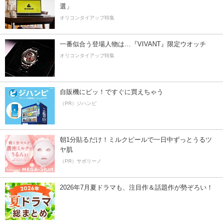
選」
オリコンタイアップ特集
一番似合う登場人物は…『VIVANT』限定ウオッチ
オリコンタイアップ特集
自販機にピッ！ですぐに買えちゃう
（PR）ジハンピ
朝1分貼るだけ！ミルクピールで一日中ずっとうるツ
ヤ肌
（PR）サボリーノ
2026年7月夏ドラマも、注目作＆話題作が勢ぞろい！