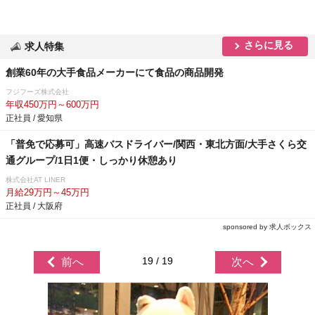
さらに見る
求人特集
創業60年の大手食品メーカーにて食品の商品開発
フジフーズ株式会社
年収450万円～600万円
正社員 / 愛知県
「普免で応募可」高速バスドライバー/関西・東北方面/大手さくら交
通グループ/1日1便・しっかり休憩あり
株式会社AT LINER
月給29万円～45万円
正社員 / 大阪府
sponsored by 求人ボックス
19 / 19
前へ
次へ