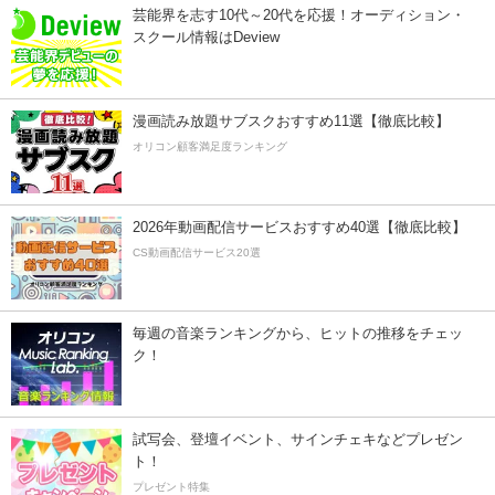
芸能界を志す10代～20代を応援！オーディション・
スクール情報はDeview
漫画読み放題サブスクおすすめ11選【徹底比較】
オリコン顧客満足度ランキング
2026年動画配信サービスおすすめ40選【徹底比較】
CS動画配信サービス20選
毎週の音楽ランキングから、ヒットの推移をチェッ
ク！
試写会、登壇イベント、サインチェキなどプレゼン
ト！
プレゼント特集