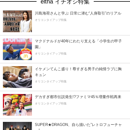
eltha イチオシ特集
川島海荷さんと学ぶ 日常に潜む“人身取引”のリアル
オリコンタイアップ特集
マクドナルドが40年にわたり支える「小学生の甲子
園」
オリコンタイアップ特集
イケメンてんこ盛り！尊すぎる男子の純情ラブに胸
キュン
オリコンタイアップ特集
デカすぎ都市伝説発生!?ファミマ45％増量作戦再来
オリコンタイアップ特集
SUPER★DRAGON、自ら描いた”レトロフューチャ