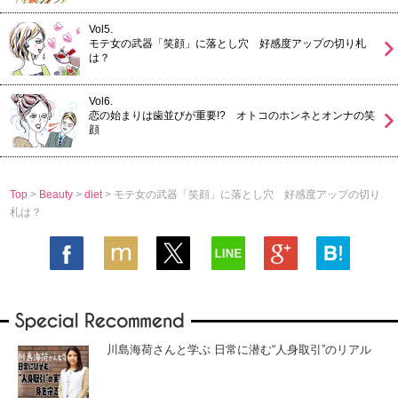
Vol5.
モテ女の武器「笑顔」に落とし穴 好感度アップの切り札
は？
Vol6.
恋の始まりは歯並びが重要!? オトコのホンネとオンナの笑
顔
Top
>
Beauty
>
diet
> モテ女の武器「笑顔」に落とし穴 好感度アップの切り
札は？
川島海荷さんと学ぶ 日常に潜む“人身取引”のリアル