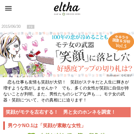
2015/06/30
恋も仕事も友情も笑顔が大切！ 笑顔がステキだと人生に輝きが
増すような気がしませんか？ でも、多くの女性が笑顔に自信が持
ないことが判明。また、男性たちのシビアな声も…。モテ女の武
器・笑顔について、その真相にに迫ります！
笑顔がモテを左右する！ 男と女のホンネを調査！
男ウケNO.1は「笑顔が素敵な女性」