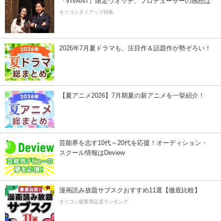
『VIVANT』限定ウオッチ、プロデューサーの感想は
オリコンタイアップ特集
2026年7月夏ドラマも、注目作＆話題作が勢ぞろい！
【夏アニメ2026】7月期夏の新アニメを一挙紹介！
芸能界を志す10代～20代を応援！オーディション・
スクール情報はDeview
漫画読み放題サブスクおすすめ11選【徹底比較】
オリコン顧客満足度ランキング