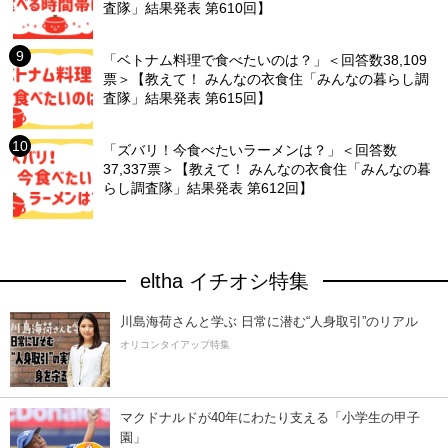
査隊」結果発表 第610回】
「ベトナム料理で食べたいのは？」＜回答数38,109
票＞【教えて！ みんなの衣食住「みんなの暮らし調
査隊」結果発表 第615回】
「ズバリ！今食べたいラーメンは？」＜回答数
37,337票＞【教えて！ みんなの衣食住「みんなの暮
らし調査隊」結果発表 第612回】
eltha イチオシ特集
川島海荷さんと学ぶ 日常に潜む“人身取引”のリアル
オリコンタイアップ特集
マクドナルドが40年にわたり支える「小学生の甲子
園」