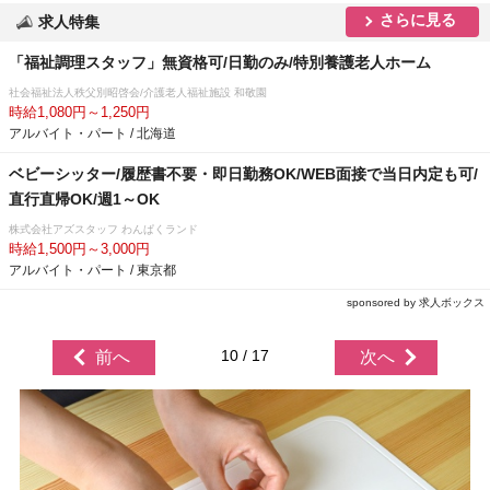
さらに見る
求人特集
「福祉調理スタッフ」無資格可/日勤のみ/特別養護老人ホーム
社会福祉法人秩父別昭啓会/介護老人福祉施設 和敬園
時給1,080円～1,250円
アルバイト・パート / 北海道
ベビーシッター/履歴書不要・即日勤務OK/WEB面接で当日内定も可/
直行直帰OK/週1～OK
株式会社アズスタッフ わんぱくランド
時給1,500円～3,000円
アルバイト・パート / 東京都
sponsored by 求人ボックス
10 / 17
前へ
次へ