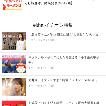
らし調査隊」結果発表 第612回】
eltha イチオシ特集
川島海荷さんと学ぶ 日常に潜む“人身取引”のリアル
オリコンタイアップ特集
マクドナルドが40年にわたり支える「小学生の甲子
園」
オリコンタイアップ特集
向井康二イケメンすぎ！純愛『（LOVE SONG）』
オリコンタイアップ特集
お値段そのまま45％増量！ファミマ夏の大盤振る舞