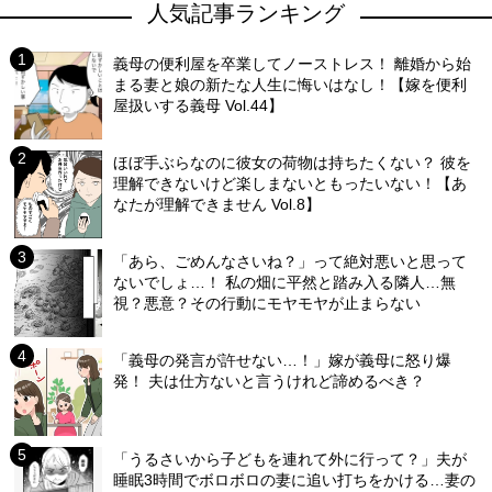
人気記事ランキング
義母の便利屋を卒業してノーストレス！ 離婚から始
まる妻と娘の新たな人生に悔いはなし！【嫁を便利
屋扱いする義母 Vol.44】
ほぼ手ぶらなのに彼女の荷物は持ちたくない？ 彼を
理解できないけど楽しまないともったいない！【あ
なたが理解できません Vol.8】
「あら、ごめんなさいね？」って絶対悪いと思って
ないでしょ…！ 私の畑に平然と踏み入る隣人…無
視？悪意？その行動にモヤモヤが止まらない
「義母の発言が許せない…！」嫁が義母に怒り爆
発！ 夫は仕方ないと言うけれど諦めるべき？
「うるさいから子どもを連れて外に行って？」夫が
睡眠3時間でボロボロの妻に追い打ちをかける…妻の