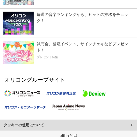
毎週の音楽ランキングから、ヒットの推移をチェッ
ク！
試写会、登壇イベント、サインチェキなどプレゼン
ト！
プレゼント特集
オリコングループサイト
クッキーの使用について
このサイトでは Cookie を使用して、ユーザーに合わせたコンテンツや広告の
elthaとは