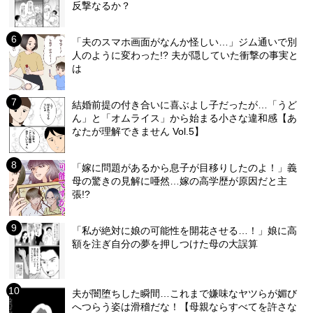
反撃なるか？
「夫のスマホ画面がなんか怪しい…」ジム通いで別
人のように変わった!? 夫が隠していた衝撃の事実と
は
結婚前提の付き合いに喜ぶよし子だったが…「うど
ん」と「オムライス」から始まる小さな違和感【あ
なたが理解できません Vol.5】
「嫁に問題があるから息子が目移りしたのよ！」義
母の驚きの見解に唖然…嫁の高学歴が原因だと主
張!?
「私が絶対に娘の可能性を開花させる…！」娘に高
額を注ぎ自分の夢を押しつけた母の大誤算
夫が闇堕ちした瞬間…これまで嫌味なヤツらが媚び
へつらう姿は滑稽だな！【母親ならすべてを許さな