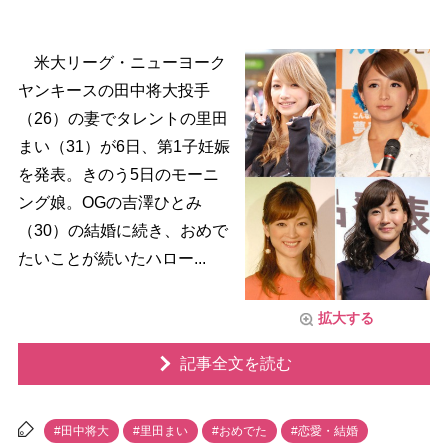
米大リーグ・ニューヨーク
ヤンキースの田中将大投手
（26）の妻でタレントの里田
まい（31）が6日、第1子妊娠
を発表。きのう5日のモーニ
ング娘。OGの吉澤ひとみ
（30）の結婚に続き、おめで
たいことが続いたハロー...
拡大する
記事全文を読む
#田中将大
#里田まい
#おめでた
#恋愛・結婚