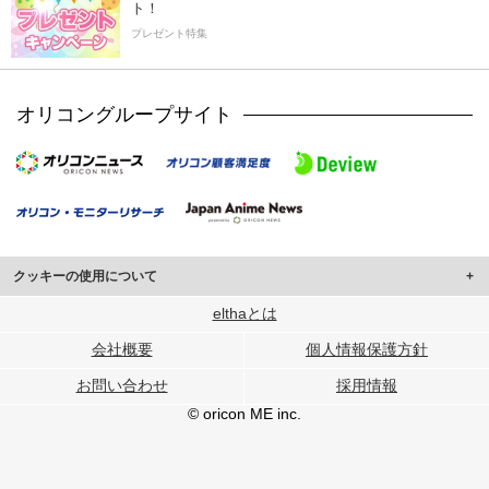
ト！
プレゼント特集
オリコングループサイト
クッキーの使用について
このサイトでは Cookie を使用して、ユーザーに合わせたコンテンツや広告の
elthaとは
表示、ソーシャル メディア機能の提供、広告の表示回数やクリック数の測定を
会社概要
個人情報保護方針
行っています。
また、ユーザーによるサイトの利用状況についても情報を収集し、ソーシャル
お問い合わせ
採用情報
メディアや広告配信、データ解析の各パートナーに提供しています。
各パートナーは、この情報とユーザーが各パートナーに提供した他の情報や、
© oricon ME inc.
ユーザーが各パートナーのサービスを使用したときに収集した他の情報を組み
合わせて使用することがあります。