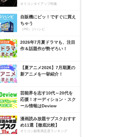
オリコンタイアップ特集
自販機にピッ！ですぐに買え
ちゃう
（PR）ジハンピ
2026年7月夏ドラマも、注目
作＆話題作が勢ぞろい！
【夏アニメ2026】7月期夏の
新アニメを一挙紹介！
芸能界を志す10代～20代を
応援！オーディション・スク
ール情報はDeview
漫画読み放題サブスクおすす
め11選【徹底比較】
オリコン顧客満足度ランキング