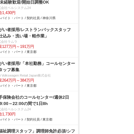
/未経験歓迎/開始日調整OK
式会社ベルシステム24
1,430円
バイト・パート / 契約社員 / 神奈川県
がい者採用/レストランバックスタッフ
仕込み・洗い場・軽作業」
式会社ラムラ
収127万円～191万円
バイト・パート / 東京都
がい者採用/「本社勤務」コールセンター
タッフ募集
i Volkswagen Retail Japan株式会社
収264万円～384万円
バイト・パート / 東京都
手保険会社のコールセンター/週休2日
9:00～22:00の間で1日8h
式会社ベルシステム24
1,730円
バイト・パート / 契約社員 / 東京都
福祉調理スタッフ」調理師免許必須/シフ