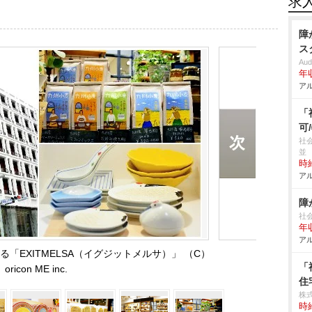
求
障
ス
Aud
年
アル
「
可
社
並
時給
アル
障
社
年収
アル
「EXITMELSA（イグジットメルサ）」 （C）
「
oricon ME inc.
住
株
時給