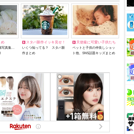
とめ
スタバ新作イッキ見せ！
天使級に可愛い子供たち
猫写真集…
いくつ知ってる？ スタバ新
ペットと子供の仲良しショッ
リ
作まとめ
ト他、SNS話題キッズまとめ