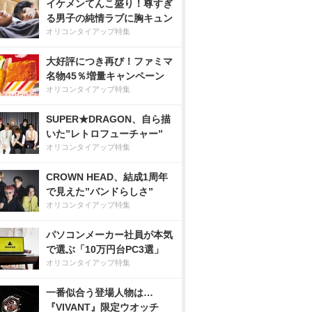
イケメンてんこ盛り！尊すぎ
る男子の純情ラブに胸キュン
オリコンタイアップ特集
大好評につき再び！ファミマ
名物45％増量キャンペーン
オリコンタイアップ特集
SUPER★DRAGON、自ら描
いた”レトロフューチャー”
オリコンタイアップ特集
CROWN HEAD、結成1周年
で見えた”バンドらしさ”
オリコンタイアップ特集
パソコンメーカー社員が本気
で選ぶ「10万円台PC3選」
オリコンタイアップ特集
一番似合う登場人物は…
『VIVANT』限定ウオッチ