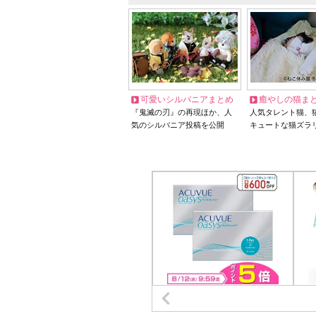
可愛いシルバニアまとめ
癒やしの猫ま
『鬼滅の刃』の再現ほか、人
人気タレント猫、
気のシルバニア投稿を公開
キュートな猫ズラ