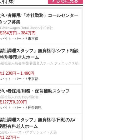
人特集
さらに見る
がい者採用/「本社勤務」コールセンター
タッフ募集
i Volkswagen Retail Japan株式会社
収264万円～384万円
バイト・パート / 東京都
福祉調理スタッフ」無資格可/シフト相談
/特別養護老人ホーム
会福祉法人暁会/特別養護老人ホーム フェニックス杉
1,230円～1,490円
バイト・パート / 東京都
がい者採用/用務・保育補助スタッフ
会福祉法人わおわお福祉会
127万9,200円
バイト・パート / 神奈川県
福祉調理スタッフ」無資格可/日勤のみ/
宅型有料老人ホーム
式会社ハーベスト/アプリシェイト天美
1,227円～