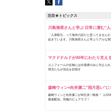
注目★トピックス
川島海荷さんと学ぶ 日常に潜む“人
「人身取引」って海外の話だと思ってませんか
起きています。川島海荷さんと学ぶリアルな実
マクドナルドが40年にわたり支え
ユニフォームの右袖には出場者のみに与えられ
球児たちが頂点を目指す
森崎ウィン×向井康二“両片思い”
森崎ウィンと向井康二がW主演！映画『（LOVE S
最速配信。究極のピュアラブ！