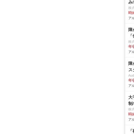
み
株
時給
アル
障
「
株
年
アル
障
ス
Aud
年
アル
大
制/
株
時給
アル
「