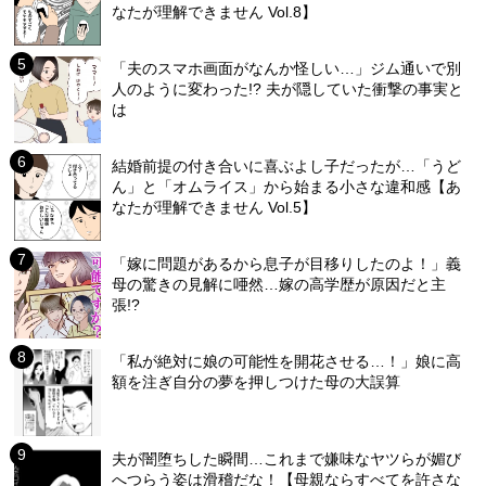
なたが理解できません Vol.8】
「夫のスマホ画面がなんか怪しい…」ジム通いで別
人のように変わった!? 夫が隠していた衝撃の事実と
は
結婚前提の付き合いに喜ぶよし子だったが…「うど
ん」と「オムライス」から始まる小さな違和感【あ
なたが理解できません Vol.5】
「嫁に問題があるから息子が目移りしたのよ！」義
母の驚きの見解に唖然…嫁の高学歴が原因だと主
張!?
「私が絶対に娘の可能性を開花させる…！」娘に高
額を注ぎ自分の夢を押しつけた母の大誤算
夫が闇堕ちした瞬間…これまで嫌味なヤツらが媚び
へつらう姿は滑稽だな！【母親ならすべてを許さな