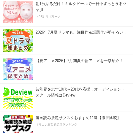
朝1分貼るだけ！ミルクピールで一日中ずっとうるツ
ヤ肌
（PR）サボリーノ
2026年7月夏ドラマも、注目作＆話題作が勢ぞろい！
【夏アニメ2026】7月期夏の新アニメを一挙紹介！
芸能界を志す10代～20代を応援！オーディション・
スクール情報はDeview
漫画読み放題サブスクおすすめ11選【徹底比較】
オリコン顧客満足度ランキング