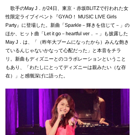
歌手のMay J．が24日、東京・赤坂BLITZで行われた女
性限定ライブイベント『GYAO！ MUSIC LIVE Girls
Party』に登場した。新曲「Sparkle－輝きを信じて－」の
ほか、ヒット曲「Let it go－heartful ver．－」も披露した
May J．は、「（昨年大ブームになったから）みんな飽き
ているんじゃないかなって心配だった」と本音をチラ
リ。新曲もディズニーとのコラボレーションということ
もあり、「わたしにとってディズニーは親みたい（な存
在）」と感慨深げに語った。