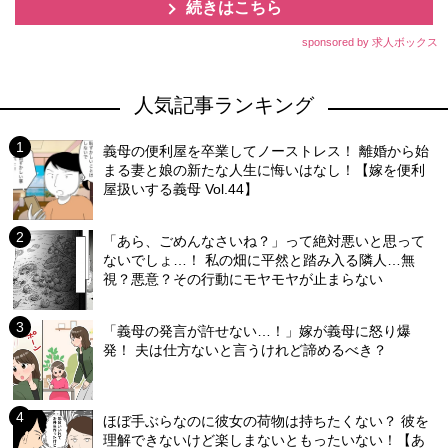
続きはこちら
sponsored by 求人ボックス
人気記事ランキング
義母の便利屋を卒業してノーストレス！ 離婚から始
まる妻と娘の新たな人生に悔いはなし！【嫁を便利
屋扱いする義母 Vol.44】
「あら、ごめんなさいね？」って絶対悪いと思って
ないでしょ…！ 私の畑に平然と踏み入る隣人…無
視？悪意？その行動にモヤモヤが止まらない
「義母の発言が許せない…！」嫁が義母に怒り爆
発！ 夫は仕方ないと言うけれど諦めるべき？
ほぼ手ぶらなのに彼女の荷物は持ちたくない？ 彼を
理解できないけど楽しまないともったいない！【あ