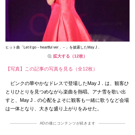
ヒット曲「Let it go－heartful ver．－」を披露したMay J．
拡大する（12枚）
【写真】この記事の写真を見る（全12枚）
ピンクの華やかなドレスで登場したMay J．は、観客ひ
とりひとりを見つめながら楽曲を熱唱。アナ雪を歌い出
すと、May J．の心配をよそに観客も一緒に歌うなど会場
は一体となり、大きな盛り上がりをみせた。
ADの後にコンテンツが続きます