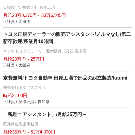
日糧製パン株式会社 月寒工場
月給28万9,370円～33万6,945円
正社員 / 北海道
トヨタ正規ディーラーの販売アシスタント/ノルマなし/第二
新卒歓迎/残業月10時間
ネッツトヨタニューリー北大阪株式会社 豊中店
月給20万円～25万円
正社員 / 大阪府
寮費無料/トヨタ自動車 田原工場で部品の組立製造/tutumi
株式会社テクノスマイル
時給2,100円
正社員 / 派遣社員 / 愛知県
「税理士アシスタント」/月給35万円～
石井徳税理士事務所
月給35万円～61万4,800円