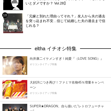
いとダメですか？ Vol.28】
「元嫁と別れた理由ってそれ？」友人から夫の過去
を突っ込まれ不安…信じて結婚した夫の過去まで信
じれる？
eltha イチオシ特集
向井康二イケメンすぎ！純愛『（LOVE SONG）』
オリコンタイアップ特集
大好評につき再び！ファミマ名物45％増量キャンペ
ーン
オリコンタイアップ特集
SUPER★DRAGON、自ら描いた”レトロフューチャ