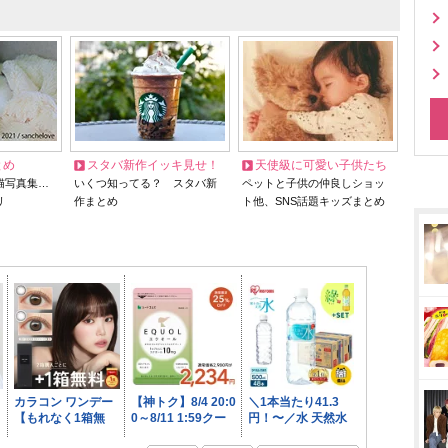
とめ
スタバ新作イッキ見せ！
天使級に可愛い子供たち
猫写真集…
いくつ知ってる？ スタバ新
ペットと子供の仲良しショッ
リ
作まとめ
ト他、SNS話題キッズまとめ