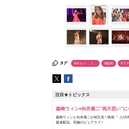
タグ
#Ｍａｙ Ｊ．
#動画
#ア
注目★トピックス
森崎ウィン×向井康二“両片思い”
森崎ウィンと向井康二がW主演！映画『（LOVE S
最速配信。究極のピュアラブ！