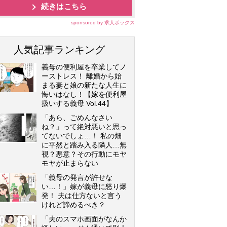
続きはこちら
sponsored by 求人ボックス
人気記事ランキング
義母の便利屋を卒業してノ
ーストレス！ 離婚から始
まる妻と娘の新たな人生に
悔いはなし！【嫁を便利屋
扱いする義母 Vol.44】
「あら、ごめんなさい
ね？」って絶対悪いと思っ
てないでしょ…！ 私の畑
に平然と踏み入る隣人…無
視？悪意？その行動にモヤ
モヤが止まらない
「義母の発言が許せな
い…！」嫁が義母に怒り爆
発！ 夫は仕方ないと言う
けれど諦めるべき？
「夫のスマホ画面がなんか