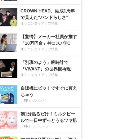
CROWN HEAD、結成1周年
で見えた”バンドらしさ”
オリコンタイアップ特集
【驚愕】メーカー社員が推す
「10万円台」神コスパPC
オリコンタイアップ特集
「別班のよう」腕時計で
『VIVANT』の世界観再現
オリコンタイアップ特集
自販機にピッ！ですぐに買え
ちゃう
（PR）ジハンピ
朝1分貼るだけ！ミルクピー
ルで一日中ずっとうるツヤ肌
（PR）サボリーノ