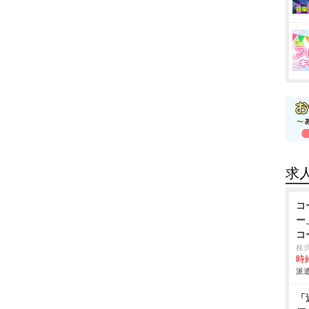
求
コ
ー
コ
株式
時給
派遣
「