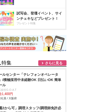
試写会、登壇イベント、サイ
ンチェキなどプレゼント！
プレゼント特集
人特集
さらに見る
ールセンター「テレフォンオペレータ
」/積極採用中未経験OK 日払いOK 簡単
ール
会社G.O.A.T
1,400円
社員 / 大阪府
週2から可」調理スタッフ/調理師免許必