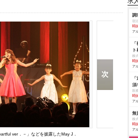
求
調
宿
時給
アル
「
ト
株
時給
アル
「
須
医
時給
アル
無
株
時給
アル
heartful ver．－」などを披露したMay J．