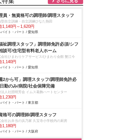
人特集
さらに見る
理員・無資格可の調理師/調理スタッフ
泊型自立訓練・自立訓練ひなた熱田
1,140円～1,620円
バイト・パート / 愛知県
福祉調理スタッフ」調理師免許必須/シフ
相談可/住宅型有料老人ホーム
式会社ひまわりケアサービス/ひまわり会館 蟹江今
1,140円
バイト・パート / 愛知県
週2から可」調理スタッフ/調理師免許必
/日勤のみ/病院/社会保障完備
療法人社団明芳会 イムス葛飾ハートセンター
1,230円
バイト・パート / 東京都
資格可の調理師/調理スタッフ
式会社お弁当の浜乃家 久宝寺小学校内の厨房
1,180円
バイト・パート / 大阪府