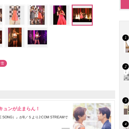
ナ雪
にキュンが止まらん！
ONG）』が8／５よりJ:COM STREAMで