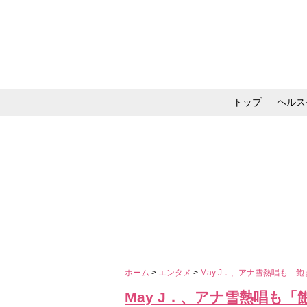
トップ
ヘルス
メイク・コスメ・スキ
ホーム
>
エンタメ
>
May J．、アナ雪熱唱も「
May J．、アナ雪熱唱も