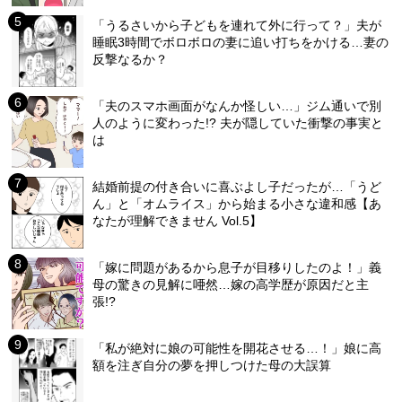
「うるさいから子どもを連れて外に行って？」夫が
睡眠3時間でボロボロの妻に追い打ちをかける…妻の
反撃なるか？
「夫のスマホ画面がなんか怪しい…」ジム通いで別
人のように変わった!? 夫が隠していた衝撃の事実と
は
結婚前提の付き合いに喜ぶよし子だったが…「うど
ん」と「オムライス」から始まる小さな違和感【あ
なたが理解できません Vol.5】
「嫁に問題があるから息子が目移りしたのよ！」義
母の驚きの見解に唖然…嫁の高学歴が原因だと主
張!?
「私が絶対に娘の可能性を開花させる…！」娘に高
額を注ぎ自分の夢を押しつけた母の大誤算