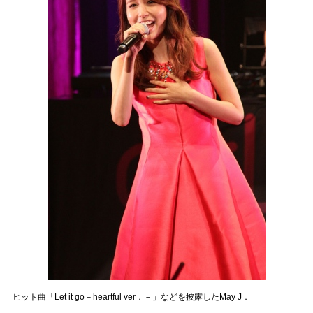
ヒット曲「Let it go－heartful ver．－」などを披露したMay J．