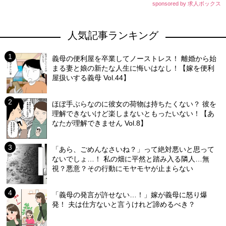
sponsored by 求人ボックス
人気記事ランキング
義母の便利屋を卒業してノーストレス！ 離婚から始
まる妻と娘の新たな人生に悔いはなし！【嫁を便利
屋扱いする義母 Vol.44】
ほぼ手ぶらなのに彼女の荷物は持ちたくない？ 彼を
理解できないけど楽しまないともったいない！【あ
なたが理解できません Vol.8】
「あら、ごめんなさいね？」って絶対悪いと思って
ないでしょ…！ 私の畑に平然と踏み入る隣人…無
視？悪意？その行動にモヤモヤが止まらない
「義母の発言が許せない…！」嫁が義母に怒り爆
発！ 夫は仕方ないと言うけれど諦めるべき？