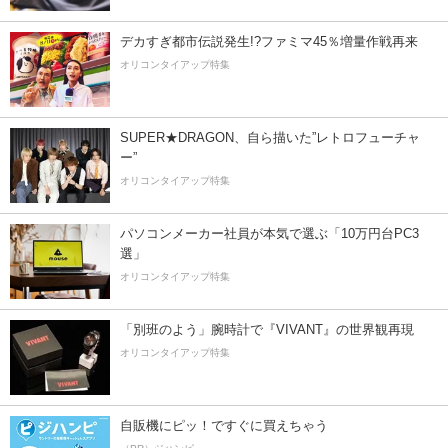
デカすぎ都市伝説発生!?ファミマ45％増量作戦再来
オリコンタイアップ特集
SUPER★DRAGON、自ら描いた”レトロフューチャ
ー”
オリコンタイアップ特集
パソコンメーカー社員が本気で選ぶ「10万円台PC3
選」
オリコンタイアップ特集
「別班のよう」腕時計で『VIVANT』の世界観再現
オリコンタイアップ特集
自販機にピッ！ですぐに買えちゃう