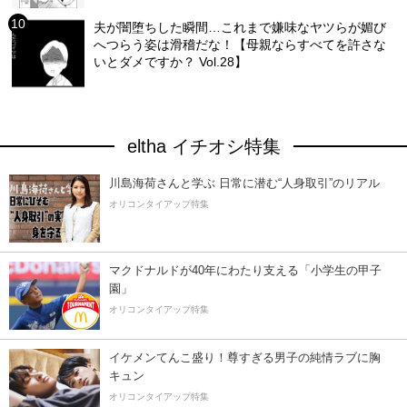
夫が闇堕ちした瞬間…これまで嫌味なヤツらが媚び
へつらう姿は滑稽だな！【母親ならすべてを許さな
いとダメですか？ Vol.28】
eltha イチオシ特集
川島海荷さんと学ぶ 日常に潜む“人身取引”のリアル
オリコンタイアップ特集
マクドナルドが40年にわたり支える「小学生の甲子
園」
オリコンタイアップ特集
イケメンてんこ盛り！尊すぎる男子の純情ラブに胸
キュン
オリコンタイアップ特集